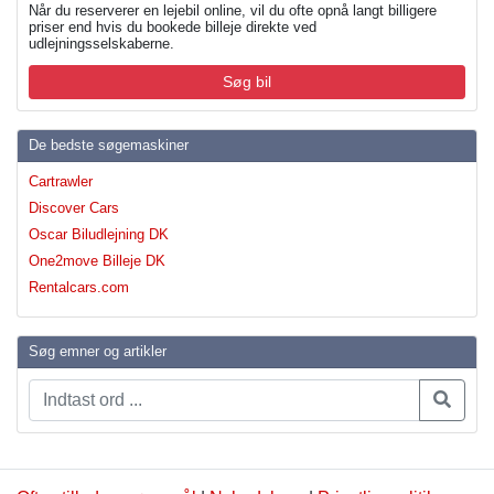
Når du reserverer en lejebil online, vil du ofte opnå langt billigere
priser end hvis du bookede billeje direkte ved
udlejningsselskaberne.
Søg bil
De bedste søgemaskiner
Cartrawler
Discover Cars
Oscar Biludlejning DK
One2move Billeje DK
Rentalcars.com
Søg emner og artikler