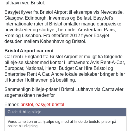
lufthavn ved Bristol.
Easyjet flyver fra Bristol Airport til eksempelvis Newcastle,
Glasgow, Edinburgh, Inverness og Belfast. EasyJet's
internationale ruter til Bristol omfatter mange europæiske
hovedstæder og storbyer; herunder Amsterdam, Paris,
Rom og Lissabon. Fra efteråret 2012 flyver Easyjet
desuden mellem København og Bristol.
Bristol Airport car rent
Car rent i England fra Bristol Airport er muligt fra følgende
billeje-selskaber med kontor i lufthavnen: Avis Rent-A-Car,
Europcar, National, Hertz, Budget Car Hire Bristol og
Enterprise Rent A Car. Andre lokale selskaber bringer biler
til kunder I lufthavnen på bestilling.
Sammenlign billeje-priser i Bristol Lufthavn via Cartrawler
søgemaskinen nedenfor.
Emner:
bristol
,
easyjet-bristol
Guide til billig billeje
Vores ambition er at hjælpe dig med at finde de bedste priser på
online biludlejning.