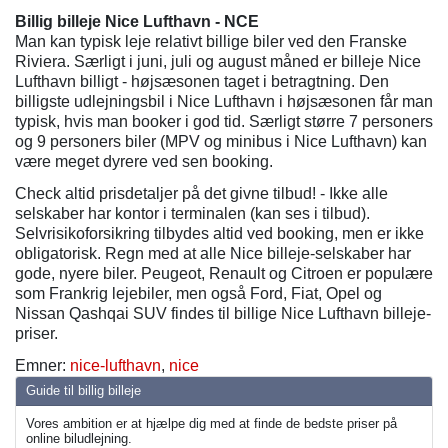
Billig billeje Nice Lufthavn - NCE
Man kan typisk leje relativt billige biler ved den Franske
Riviera. Særligt i juni, juli og august måned er billeje Nice
Lufthavn billigt - højsæsonen taget i betragtning. Den
billigste udlejningsbil i Nice Lufthavn i højsæsonen får man
typisk, hvis man booker i god tid. Særligt større 7 personers
og 9 personers biler (MPV og minibus i Nice Lufthavn) kan
være meget dyrere ved sen booking.
Check altid prisdetaljer på det givne tilbud! - Ikke alle
selskaber har kontor i terminalen (kan ses i tilbud).
Selvrisikoforsikring tilbydes altid ved booking, men er ikke
obligatorisk. Regn med at alle Nice billeje-selskaber har
gode, nyere biler. Peugeot, Renault og Citroen er populære
som Frankrig lejebiler, men også Ford, Fiat, Opel og
Nissan Qashqai SUV findes til billige Nice Lufthavn billeje-
priser.
Emner:
nice-lufthavn
,
nice
Guide til billig billeje
Vores ambition er at hjælpe dig med at finde de bedste priser på
online biludlejning.