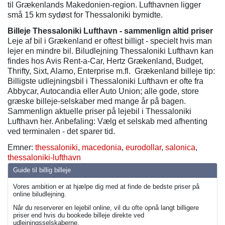
til Grækenlands Makedonien-region. Lufthavnen ligger
små 15 km sydøst for Thessaloniki bymidte.
Billeje Thessaloniki Lufthavn - sammenlign altid priser
Leje af bil i Grækenland er oftest billigt - specielt hvis man
lejer en mindre bil. Biludlejning Thessaloniki Lufthavn kan
findes hos Avis Rent-a-Car, Hertz Grækenland, Budget,
Thrifty, Sixt, Alamo, Enterprise m.fl. Grækenland billeje tip:
Billigste udlejningsbil i Thessaloniki Lufthavn er ofte fra
Abbycar, Autocandia eller Auto Union; alle gode, store
græske billeje-selskaber med mange år på bagen.
Sammenlign aktuelle priser på lejebil i Thessaloniki
Lufthavn her. Anbefaling: Vælg et selskab med afhenting
ved terminalen - det sparer tid.
Emner:
thessaloniki
,
macedonia
,
eurodollar
,
salonica
,
thessaloniki-lufthavn
Guide til billig billeje
Vores ambition er at hjælpe dig med at finde de bedste priser på
online biludlejning.
Når du reserverer en lejebil online, vil du ofte opnå langt billigere
priser end hvis du bookede billeje direkte ved
udlejningsselskaberne.