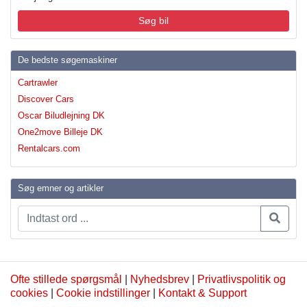
Søg bil
De bedste søgemaskiner
Cartrawler
Discover Cars
Oscar Biludlejning DK
One2move Billeje DK
Rentalcars.com
Søg emner og artikler
Ofte stillede spørgsmål
|
Nyhedsbrev
|
Privatlivspolitik og
cookies
|
Cookie indstillinger
|
Kontakt & Support