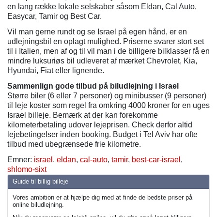
en lang række lokale selskaber såsom Eldan, Cal Auto,
Easycar, Tamir og Best Car.
Vil man gerne rundt og se Israel på egen hånd, er en
udlejningsbil en oplagt mulighed. Priserne svarer stort set
til i Italien, men af og til vil man i de billigere bilklasser få en
mindre luksuriøs bil udleveret af mærket Chevrolet, Kia,
Hyundai, Fiat eller lignende.
Sammenlign gode tilbud på biludlejning i Israel
Større biler (6 eller 7 personer) og minibusser (9 personer)
til leje koster som regel fra omkring 4000 kroner for en uges
Israel billeje. Bemærk at der kan forekomme
kilometerbetaling udover lejeprisen. Check derfor altid
lejebetingelser inden booking. Budget i Tel Aviv har ofte
tilbud med ubegrænsede frie kilometre.
Emner:
israel
,
eldan
,
cal-auto
,
tamir
,
best-car-israel
,
shlomo-sixt
Guide til billig billeje
Vores ambition er at hjælpe dig med at finde de bedste priser på
online biludlejning.