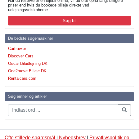
Når du reserverer en lejebil online, vil du ofte opnå langt billigere
priser end hvis du bookede billeje direkte ved
udlejningsselskaberne.
Søg bil
De bedste søgemaskiner
Cartrawler
Discover Cars
Oscar Biludlejning DK
One2move Billeje DK
Rentalcars.com
Søg emner og artikler
Ofte stillede spørgsmål
|
Nyhedsbrev
|
Privatlivspolitik og