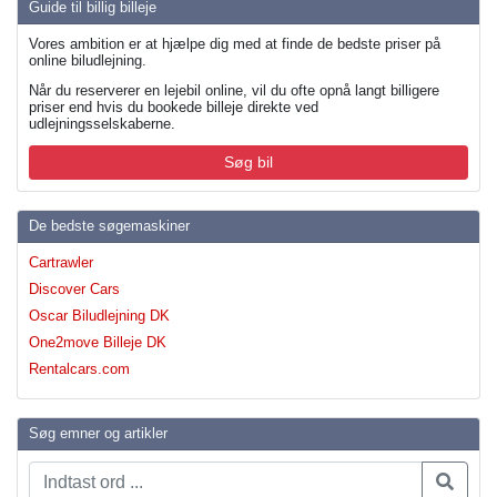
Guide til billig billeje
Vores ambition er at hjælpe dig med at finde de bedste priser på
online biludlejning.
Når du reserverer en lejebil online, vil du ofte opnå langt billigere
priser end hvis du bookede billeje direkte ved
udlejningsselskaberne.
Søg bil
De bedste søgemaskiner
Cartrawler
Discover Cars
Oscar Biludlejning DK
One2move Billeje DK
Rentalcars.com
Søg emner og artikler