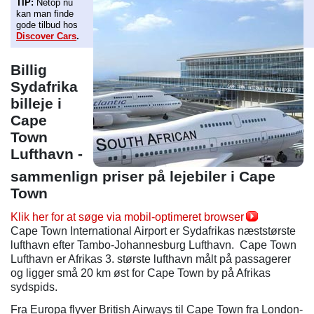
TIP:
Netop nu
kan man finde
gode tilbud hos
Discover Cars
.
Billig
Sydafrika
billeje i
Cape
Town
Lufthavn -
sammenlign priser på lejebiler i Cape
Town
Klik her for at søge via mobil-optimeret browser
Cape Town International Airport er Sydafrikas næststørste
lufthavn efter Tambo-Johannesburg Lufthavn. Cape Town
Lufthavn er Afrikas 3. største lufthavn målt på passagerer
og ligger små 20 km øst for Cape Town by på Afrikas
sydspids.
Fra Europa flyver British Airways til Cape Town fra London-