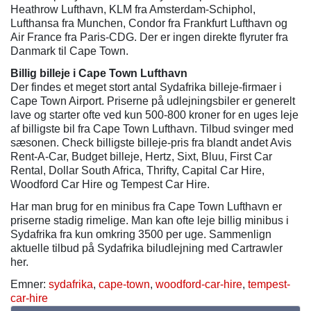
Heathrow Lufthavn, KLM fra Amsterdam-Schiphol,
Lufthansa fra Munchen, Condor fra Frankfurt Lufthavn og
Air France fra Paris-CDG. Der er ingen direkte flyruter fra
Danmark til Cape Town.
Billig billeje i Cape Town Lufthavn
Der findes et meget stort antal Sydafrika billeje-firmaer i
Cape Town Airport. Priserne på udlejningsbiler er generelt
lave og starter ofte ved kun 500-800 kroner for en uges leje
af billigste bil fra Cape Town Lufthavn. Tilbud svinger med
sæsonen. Check billigste billeje-pris fra blandt andet Avis
Rent-A-Car, Budget billeje, Hertz, Sixt, Bluu, First Car
Rental, Dollar South Africa, Thrifty, Capital Car Hire,
Woodford Car Hire og Tempest Car Hire.
Har man brug for en minibus fra Cape Town Lufthavn er
priserne stadig rimelige. Man kan ofte leje billig minibus i
Sydafrika fra kun omkring 3500 per uge. Sammenlign
aktuelle tilbud på Sydafrika biludlejning med Cartrawler
her.
Emner:
sydafrika
,
cape-town
,
woodford-car-hire
,
tempest-
car-hire