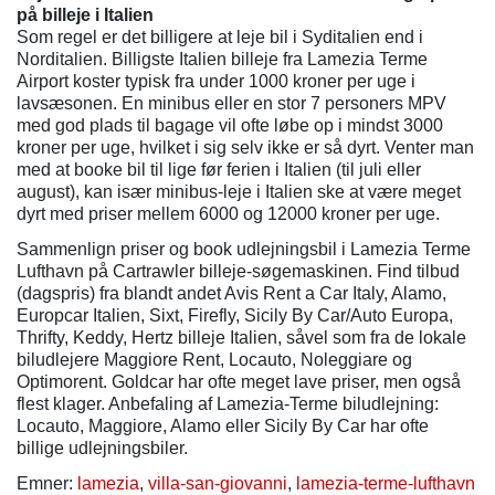
på billeje i
Italien
Som regel er det billigere at leje bil i Syditalien end i
Norditalien. Billigste Italien billeje fra Lamezia Terme
Airport koster typisk fra under 1000 kroner per uge i
lavsæsonen. En minibus eller en stor 7 personers MPV
med god plads til bagage vil ofte løbe op i mindst 3000
kroner per uge, hvilket i sig selv ikke er så dyrt. Venter man
med at booke bil til lige før ferien i Italien (til juli eller
august), kan især minibus-leje i Italien ske at være meget
dyrt med priser mellem 6000 og 12000 kroner per uge.
Sammenlign priser og book udlejningsbil i Lamezia Terme
Lufthavn på Cartrawler billeje-søgemaskinen. Find tilbud
(dagspris) fra blandt andet Avis Rent a Car Italy, Alamo,
Europcar Italien, Sixt, Firefly, Sicily By Car/Auto Europa,
Thrifty, Keddy, Hertz billeje Italien, såvel som fra de lokale
biludlejere Maggiore Rent, Locauto, Noleggiare og
Optimorent. Goldcar har ofte meget lave priser, men også
flest klager. Anbefaling af Lamezia-Terme biludlejning:
Locauto, Maggiore, Alamo eller Sicily By Car har ofte
billige udlejningsbiler.
Emner:
lamezia
,
villa-san-giovanni
,
lamezia-terme-lufthavn