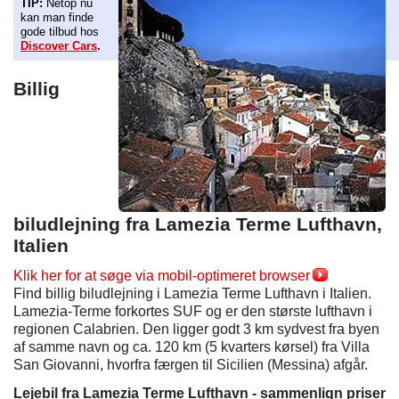
TIP:
Netop nu
kan man finde
gode tilbud hos
Discover Cars
.
Billig
biludlejning fra Lamezia Terme Lufthavn,
Italien
Klik her for at søge via mobil-optimeret browser
Find billig biludlejning i Lamezia Terme Lufthavn i Italien.
Lamezia-Terme forkortes SUF og er den største lufthavn i
regionen Calabrien. Den ligger godt 3 km sydvest fra byen
af samme navn og ca. 120 km (5 kvarters kørsel) fra Villa
San Giovanni, hvorfra færgen til Sicilien (Messina) afgår.
Lejebil
f
ra Lamezia Terme Lufthavn - sammenlign priser