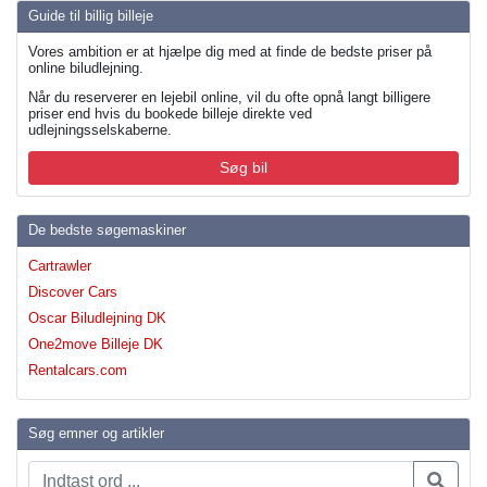
Guide til billig billeje
Vores ambition er at hjælpe dig med at finde de bedste priser på
online biludlejning.
Når du reserverer en lejebil online, vil du ofte opnå langt billigere
priser end hvis du bookede billeje direkte ved
udlejningsselskaberne.
Søg bil
De bedste søgemaskiner
Cartrawler
Discover Cars
Oscar Biludlejning DK
One2move Billeje DK
Rentalcars.com
Søg emner og artikler