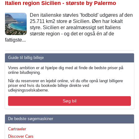
Italien region Sicilien - største by Palermo
Den italienske støvles ’fodbold’ udgøres af den
25.711 km2 store ø Sicilien. Øen har lokalt
styre. Sicilien er arealmæssigt set Italiens
største region - og det er også én af de
fattigste...
Guide til billig billeje
Vores ambition er at hjælpe dig med at finde de bedste priser på
online biludlejning.
Når du reserverer en lejebil online, vil du ofte opnå langt billigere
priser end hvis du bookede billeje direkte ved
udlejningsselskaberne.
Søg bil
De bedste søgemaskiner
Cartrawler
Discover Cars