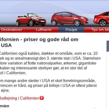
Destinationer
Lufthavne
Pristjek
Tips om bil
lifornien - priser og gode råd om
 i USA
alifornien også kaldes, dækker et område, som er ca. 10
k og er arealmæssigt den 3. største stat i USA. Størrelsen
e variation af flotte nationalparker, ørkener, gigantiske
kaber og interessante storbyer gør, at en stor del af
il i Californien.
 som mange andre steder i USA et stort forretningsområde,
rrencen er hård, og priser på billeje i USA er oftest yderst
 øjne.
udlejning i Californien
ornien