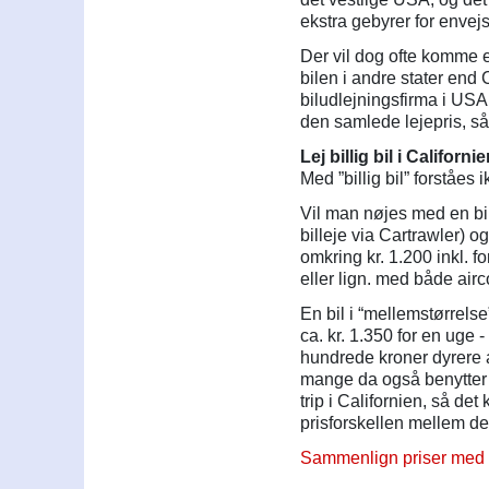
ekstra gebyrer for envejsl
Der vil dog ofte komme e
bilen i andre stater end C
biludlejningsfirma i USA.
den samlede lejepris, så
Lej billig bil i Californ
Med ”billig bil” forståes
Vil man nøjes med en b
billeje via Cartrawler) o
omkring kr. 1.200 inkl. f
eller lign. med både air
En bil i “mellemstørrels
ca. kr. 1.350 for en uge
hundrede kroner dyrere a
mange da også benytter s
trip i Californien, så de
prisforskellen mellem de f
Sammenlign priser med C