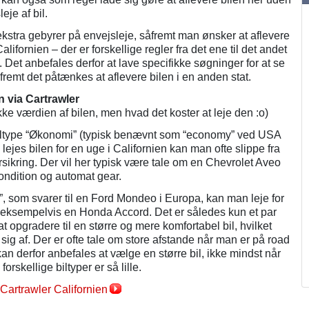
eje af bil.
kstra gebyrer på envejsleje, såfremt man ønsker at aflevere
alifornien – der er forskellige regler fra det ene til det andet
 Det anbefales derfor at lave specifikke søgninger for at se
fremt det påtænkes at aflevere bilen i en anden stat.
ien via Cartrawler
 ikke værdien af bilen, men hvad det koster at leje den :o)
iltype “Økonomi” (typisk benævnt som “economy” ved USA
g lejes bilen for en uge i Californien kan man ofte slippe fra
orsikring. Der vil her typisk være tale om en Chevrolet Aveo
condition og automat gear.
e”, som svarer til en Ford Mondeo i Europa, kan man leje for
 - eksempelvis en Honda Accord. Det er således kun et par
t opgradere til en større og mere komfortabel bil, hvilket
ig af. Der er ofte tale om store afstande når man er på road
t kan derfor anbefales at vælge en større bil, ikke mindst når
orskellige biltyper er så lille.
artrawler Californien