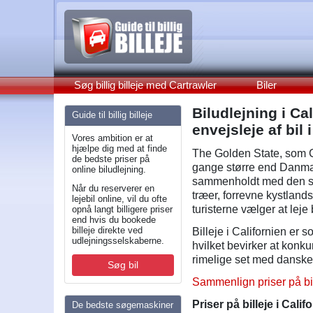
Søg billig billeje med Cartrawler
Biler
Biludlejning i Ca
Guide til billig billeje
envejsleje af bil
Vores ambition er at
hjælpe dig med at finde
The Golden State, som C
de bedste priser på
gange større end Danmar
online biludlejning.
sammenholdt med den stor
Når du reserverer en
træer, forrevne kystlands
lejebil online, vil du ofte
turisterne vælger at leje b
opnå langt billigere priser
end hvis du bookede
billeje direkte ved
Billeje i Californien er
udlejningsselskaberne.
hvilket bevirker at konku
rimelige set med danske
Søg bil
Sammenlign priser på bil
Priser på billeje i Calif
De bedste søgemaskiner