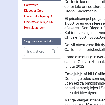
De fleste kunder lejer bi
Cartrawler
der er tale om de store 
Discover Cars
Diego, Sacramento.
Oscar Biludlejning DK
Et priseksempel per janua
One2move Billeje DK
1.850 for en uges leje i 
Rentalcars.com
afleveret i San Diego luf
Kabinemæssigt er denne 
Chrysler 300, Toyota Av
Søg emner og artikler
Det vil oftest være lidt dy
Californien – prisforskel
Forholdsmæssigt bliver de
samme Chevrolet Impala i
januar 2012.
Envejsleje af bil i Cali
Der er ligeledes som rege
uden ekstra omkostning
pris-eksempel) lejes i S
uden det blev dyrere.
Mange vælger at tage et 
det vestlige USA, og det