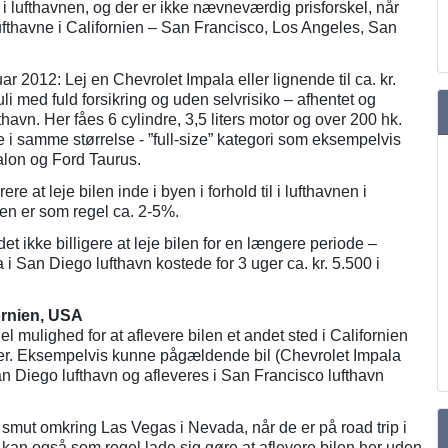
l i lufthavnen, og der er ikke nævneværdig prisforskel, når
lufthavne i Californien – San Francisco, Los Angeles, San
r 2012: Lej en Chevrolet Impala eller lignende til ca. kr.
juli med fuld forsikring og uden selvrisiko – afhentet og
thavn. Her fåes 6 cylindre, 3,5 liters motor og over 200 hk.
i samme størrelse - ”full-size” kategori som eksempelvis
alon og Ford Taurus.
rere at leje bilen inde i byen i forhold til i lufthavnen i
len er som regel ca. 2-5%.
t ikke billigere at leje bilen for en længere periode –
 San Diego lufthavn kostede for 3 uger ca. kr. 5.500 i
fornien, USA
l mulighed for at aflevere bilen et andet sted i Californien
er. Eksempelvis kunne pågældende bil (Chevrolet Impala
an Diego lufthavn og afleveres i San Francisco lufthavn
smut omkring Las Vegas i Nevada, når de er på road trip i
 kan også som regel lade sig gøre at aflevere bilen her uden