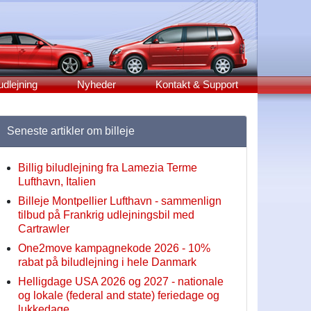
udlejning
Nyheder
Kontakt & Support
Seneste artikler om billeje
Billig biludlejning fra Lamezia Terme
Lufthavn, Italien
Billeje Montpellier Lufthavn - sammenlign
tilbud på Frankrig udlejningsbil med
Cartrawler
One2move kampagnekode 2026 - 10%
rabat på biludlejning i hele Danmark
Helligdage USA 2026 og 2027 - nationale
og lokale (federal and state) feriedage og
lukkedage