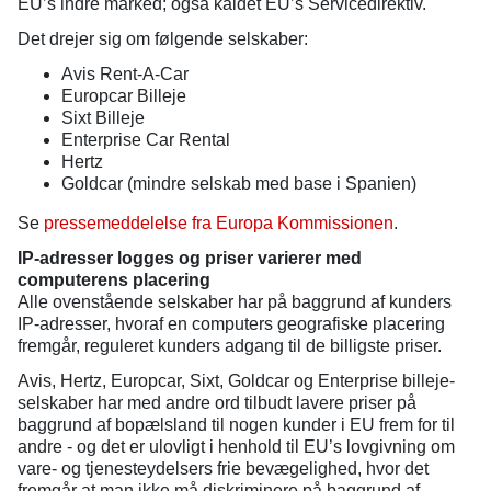
EU’s indre marked; også kaldet EU’s Servicedirektiv.
Det drejer sig om følgende selskaber:
Avis Rent-A-Car
Europcar Billeje
Sixt Billeje
Enterprise Car Rental
Hertz
Goldcar (mindre selskab med base i Spanien)
Se
pressemeddelelse fra Europa Kommissionen
.
IP-adresser logges og priser varierer med
computerens placering
Alle ovenstående selskaber har på baggrund af kunders
IP-adresser, hvoraf en computers geografiske placering
fremgår, reguleret kunders adgang til de billigste priser.
Avis, Hertz, Europcar, Sixt, Goldcar og Enterprise billeje-
selskaber har med andre ord tilbudt lavere priser på
baggrund af bopælsland til nogen kunder i EU frem for til
andre - og det er ulovligt i henhold til EU’s lovgivning om
vare- og tjenesteydelsers frie bevægelighed, hvor det
fremgår at man ikke må diskriminere på baggrund af