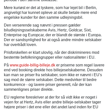
Mere kuriøst er det at tyskere, som har lejet bil i Berlin,
angiveligt har kunnet opleve at skulle betale mere end
engelske kunder for den samme udlejningsbil.
Den verserende sag nævnt i pressen gælder
biludlejningsselskaberne Avis, Hertz, Goldcar, Sixt,
Enterprise og Europcar, der er blandt de største i Europa.
Der er sandsynlighed for at også andre mindre selskaber
har overtrådt loven.
Prisforskellen er klart ulovlig, når der diskrimineres mod
bestemte befolkningsgrupper eller nationaliteter i EU.
På
www.guide-billig-billeje.dk
er priserne som regel lavere
end ved booking direkte hos billejeselskaberne. Desuden
kan man se priser fra selskaber, som ikke er nævnt i EU's
sag mod de større selskaber. Dette medvirker til bedre
konkurrence - og lavere priser generelt, når der kan
sammenlignes priser direkte.
EU reglerne foreskriver at der for så vidt ikke er noget i
vejen for at Hertz, Avis eller andre billeje-selskaber tager
højere priser i det ene eller det andet land inden for EU