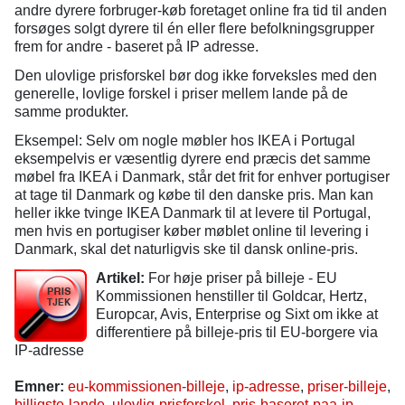
andre dyrere forbruger-køb foretaget online fra tid til anden
forsøges solgt dyrere til én eller flere befolkningsgrupper
frem for andre - baseret på IP adresse.
Den ulovlige prisforskel bør dog ikke forveksles med den
generelle, lovlige forskel i priser mellem lande på de
samme produkter.
Eksempel: Selv om nogle møbler hos IKEA i Portugal
eksempelvis er væsentlig dyrere end præcis det samme
møbel fra IKEA i Danmark, står det frit for enhver portugiser
at tage til Danmark og købe til den danske pris. Man kan
heller ikke tvinge IKEA Danmark til at levere til Portugal,
men hvis en portugiser køber møblet online til levering i
Danmark, skal det naturligvis ske til dansk online-pris.
Artikel:
For høje priser på billeje - EU
Kommissionen henstiller til Goldcar, Hertz,
Europcar, Avis, Enterprise og Sixt om ikke at
differentiere på billeje-pris til EU-borgere via
IP-adresse
Emner:
eu-kommissionen-billeje
,
ip-adresse
,
priser-billeje
,
billigste-lande
,
ulovlig-prisforskel
,
pris-baseret-paa-ip-