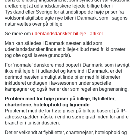
uretfærdigt at udlandsdanskere lejede billige biler i
Tyskland eller Sverige for at undslippe de høje priser fra
voldsomt afgiftsbelagte nye biler i Danmark, som i sagens
natur væltes over på billeje.
Se mere om
udenlandsdansker-billeje i artikel
.
Man kan således i Danmark næsten altid som
udenlandsdansker finde et billeje-tilbud med fri kilometer
(og ofte også lavere grundpris).
For 'normale' danskere med bopæl i Danmark, som i øvrigt
ikke må leje bil i udlandet og køre ind i Danmark, er det
derimod næsten umuligt at finde biler med fri kilometer
inkluderet undtagen i lavsæsonen under specielle
kampagner og også her er der som regel en begrænsning.
Problem med for høje priser på billeje, flybilletter,
charterferie, hotelophold og lignende
Problemet med de for høje priser på billeje baseret på IP-
adresse gælder måske i endnu større grad inden for andre
brancher i turistindustrien.
Det er velkendt at flybilletter, charterrejser, hotelophold og