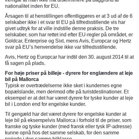
nationalitet inden for EU.
Årsagen til at henstillingen offentliggøres er at 3 ud af de 6
selskaber ikke i et svar til EU på tilfredsstillende vis har
givet udtryk for at ville indstille denne praksis. De tre
selskaber, som har rettet ind efter EU-regler på området, er
Goldcar, Enterprise og Sixt, mens Avis, Europcar og Hertz
svar på EU’s henvendelse ikke var tilfredsstillende.
Avis, Hertz og Europcar har indtil den 30. august 2014 til at
få sagen på plads.
For høje priser på billeje - dyrere for englændere at leje
bil på Mallorca
Typisk er overtrædelserne ikke sket i kundernes egne
bopælslande, men derimod ofte på turistdestinationer. Et
eksempel er at det har været dyrere for tyske kunder at leje
bil i London end for engelske kunder.
Til gengæld har det været dyrere for engelske kunder at
leje bil på eksempelvis Mallorca i forhold til de priser, som
franske og tyske kunder (med fransk eller tysk IP-adresse)
kunne opnå hos det samme selskab, for den samme
periode i den samme bilklasse.