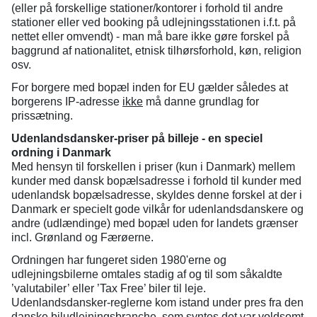
(eller på forskellige stationer/kontorer i forhold til andre
stationer eller ved booking på udlejningsstationen i.f.t. på
nettet eller omvendt) - man må bare ikke gøre forskel på
baggrund af nationalitet, etnisk tilhørsforhold, køn, religion
osv.
For borgere med bopæl inden for EU gælder således at
borgerens IP-adresse
ikke
må danne grundlag for
prissætning.
Udenlandsdansker-priser på billeje - en speciel
ordning i Danmark
Med hensyn til forskellen i priser (kun i Danmark) mellem
kunder med dansk bopælsadresse i forhold til kunder med
udenlandsk bopælsadresse, skyldes denne forskel at der i
Danmark er specielt gode vilkår for udenlandsdanskere og
andre (udlændinge) med bopæl uden for landets grænser
incl. Grønland og Færøerne.
Ordningen har fungeret siden 1980'erne og
udlejningsbilerne omtales stadig af og til som såkaldte
’valutabiler’ eller ’Tax Free’ biler til leje.
Udenlandsdansker-reglerne kom istand under pres fra den
danske biludlejningsbranche, som syntes det var voldsomt