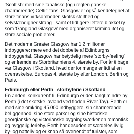
'Scottish' med sine fanatiske (og i reglen ganske
charmerende) Celtic-fans. Glasgow er også kendetegnet af
store finans-virksomheder, skotsk stolthed og
selvstændighedstrang - samt et tidligere lettere blakket ry
som 'Gangland-Glasgow' med organiseret kriminalitet og
store sociale problemer.
Det moderne Greater Glasgow har 1,2 millioner
indbyggere; mere end det dobbelte af Edinburghs
indbyggertal. Glasgow har betydelig mere 'storby-feeling'
og er fremdeles Storbritanniens 4. største by. For år tilbage
var Glasgow i Skotland, hvad der for mange er lidt af en
overraskelse, Europas 4. største by efter London, Berlin og
Paris.
Edinburgh eller Perth - storbyferie i Skotland
En anden 'konkurrent' til Edinburgh er den langt mindre by
Perth (i det skotske lavland ved floden River Tay). Perth er
med sine omkring 45.000 indbyggere, sin charmerende
beliggenhed, sine store parker og sine historiske
georgianske og victorianske bygningsværker en romantisk
og hyggelig ferieby. Perth har desuden et særdeles livlig
by- og natteliv og er knap så overrendt af turister, som