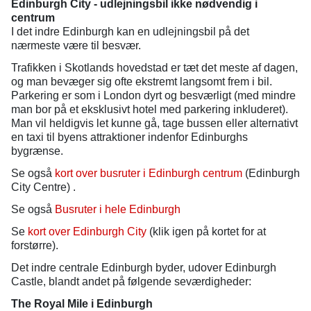
Edinburgh City - udlejningsbil ikke nødvendig i
centrum
I det indre Edinburgh kan en udlejningsbil på det
nærmeste være til besvær.
Trafikken i Skotlands hovedstad er tæt det meste af dagen,
og man bevæger sig ofte ekstremt langsomt frem i bil.
Parkering er som i London dyrt og besværligt (med mindre
man bor på et eksklusivt hotel med parkering inkluderet).
Man vil heldigvis let kunne gå, tage bussen eller alternativt
en taxi til byens attraktioner indenfor Edinburghs
bygrænse.
Se også
kort over busruter i Edinburgh centrum
(Edinburgh
City Centre) .
Se også
Busruter i hele Edinburgh
Se
kort over Edinburgh City
(klik igen på kortet for at
forstørre).
Det indre centrale Edinburgh byder, udover Edinburgh
Castle, blandt andet på følgende seværdigheder:
The Royal Mile i Edinburgh