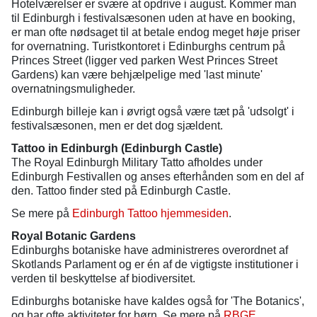
Hotelværelser er svære at opdrive i august. Kommer man
til Edinburgh i festivalsæsonen uden at have en booking,
er man ofte nødsaget til at betale endog meget høje priser
for overnatning. Turistkontoret i Edinburghs centrum på
Princes Street (ligger ved parken West Princes Street
Gardens) kan være behjælpelige med 'last minute'
overnatningsmuligheder.
Edinburgh billeje kan i øvrigt også være tæt på 'udsolgt' i
festivalsæsonen, men er det dog sjældent.
Tattoo in Edinburgh (Edinburgh Castle)
The Royal Edinburgh Military Tatto afholdes under
Edinburgh Festivallen og anses efterhånden som en del af
den. Tattoo finder sted på Edinburgh Castle.
Se mere på
Edinburgh Tattoo hjemmesiden
.
Royal Botanic Gardens
Edinburghs botaniske have administreres overordnet af
Skotlands Parlament og er én af de vigtigste institutioner i
verden til beskyttelse af biodiversitet.
Edinburghs botaniske have kaldes også for 'The Botanics',
og har ofte aktiviteter for børn. Se mere på
RBGE