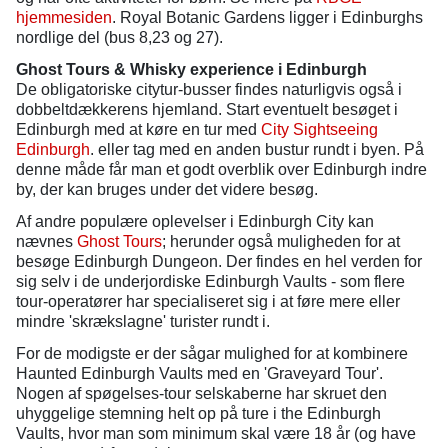
hjemmesiden
. Royal Botanic Gardens ligger i Edinburghs
nordlige del (bus 8,23 og 27).
Ghost Tours & Whisky experience i Edinburgh
De obligatoriske citytur-busser findes naturligvis også i
dobbeltdækkerens hjemland. Start eventuelt besøget i
Edinburgh med at køre en tur med
City Sightseeing
Edinburgh
. eller tag med en anden bustur rundt i byen. På
denne måde får man et godt overblik over Edinburgh indre
by, der kan bruges under det videre besøg.
Af andre populære oplevelser i Edinburgh City kan
nævnes
Ghost Tours
; herunder også muligheden for at
besøge Edinburgh Dungeon. Der findes en hel verden for
sig selv i de underjordiske Edinburgh Vaults - som flere
tour-operatører har specialiseret sig i at føre mere eller
mindre 'skrækslagne' turister rundt i.
For de modigste er der sågar mulighed for at kombinere
Haunted Edinburgh Vaults med en 'Graveyard Tour'.
Nogen af spøgelses-tour selskaberne har skruet den
uhyggelige stemning helt op på ture i the Edinburgh
Vaults, hvor man som minimum skal være 18 år (og have