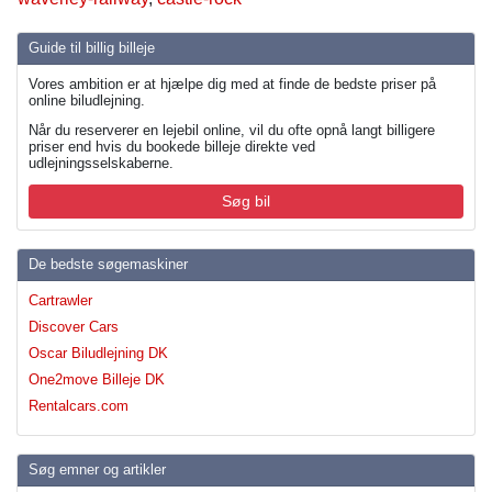
Guide til billig billeje
Vores ambition er at hjælpe dig med at finde de bedste priser på
online biludlejning.
Når du reserverer en lejebil online, vil du ofte opnå langt billigere
priser end hvis du bookede billeje direkte ved
udlejningsselskaberne.
Søg bil
De bedste søgemaskiner
Cartrawler
Discover Cars
Oscar Biludlejning DK
One2move Billeje DK
Rentalcars.com
Søg emner og artikler