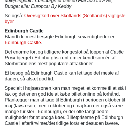
udlejningsbil i Edinburgh er ofte en Fiat 500 fra Avis,
Budget eller Europcar By Keddy
Se også:
Oversigtkort over Skotlands (Scotland's) vigtigste
byer
.
Edinburgh Castle
Blandt de mest besøgte Edinburgh seværdigheder er
Edinburgh Castle
.
Det enorme fort og tidligere kongeslot på toppen af
Castle
Rock
bjerget i Edinburghs centrum er kendt som én af
Storbritanniens mest populære attraktioner.
Et besøg på Edinburgh Castle kan let tage det meste af
dagen, så afsæt god tid.
Specielt i højsæsonen kan man meget let komme til at stå i
kø, og det er en god ide at købe billet online på forhånd.
Planlægger man at tage til Edinburgh i perioden oktober til
maj (lavsæson, men i oktober og i maj kan der også være
mange turister i Edinburgh), er der ofte langt bedre
muligheder for at undgå køer. Billetpriserne på Edinburgh
Castle i efterår/vinter/det tidlige forår er desuden lavere.