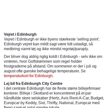
Vejret i Edinburgh
Vejret i Edinburgh er ikke byens stærkeste 'selling point'.
Edinburgh vejret kan mildt sagt være lidt ustadigt, så
medbring varmt tøj og ikke mindst regntøj/paraply.
Der bliver dog aldrig rigtig koldt i Edinburgh - selv ikke om
vinteren, hvor Golfstrømmen som regel holder
frostgraderne på afstand. Om sommeren er der i juli og
august ofte ganske behagelige temperaturer. Se
temperaturkort for Edinburgh
.
Lej bil fra Edinburgh City Centre
I det centrale Edinburgh har de fleste større billejefirmaer
kontorer. Billeje i Skotland er koncentreret på et par
håndfulde store selskaber (Hertz, Avis Rent-A-Car, Budget,
Europcar by Keddy, Sixt, Thrifty, National, Europcar med
flere) samt et antal mindre lokale