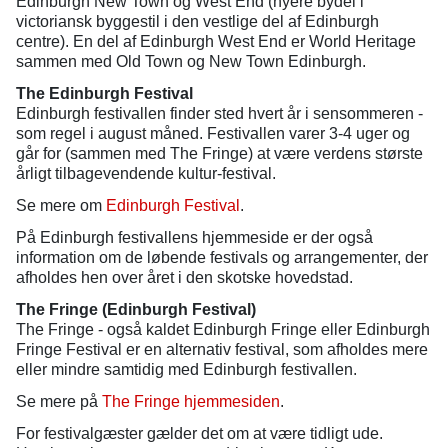
Edinburgh New Town og West End (nyere bydel i
victoriansk byggestil i den vestlige del af Edinburgh
centre). En del af Edinburgh West End er World Heritage
sammen med Old Town og New Town Edinburgh.
The Edinburgh Festival
Edinburgh festivallen finder sted hvert år i sensommeren -
som regel i august måned. Festivallen varer 3-4 uger og
går for (sammen med The Fringe) at være verdens største
årligt tilbagevendende kultur-festival.
Se mere om
Edinburgh Festival
.
På Edinburgh festivallens hjemmeside er der også
information om de løbende festivals og arrangementer, der
afholdes hen over året i den skotske hovedstad.
The Fringe (Edinburgh Festival)
The Fringe - også kaldet Edinburgh Fringe eller Edinburgh
Fringe Festival er en alternativ festival, som afholdes mere
eller mindre samtidig med Edinburgh festivallen.
Se mere på
The Fringe hjemmesiden
.
For festivalgæster gælder det om at være tidligt ude.