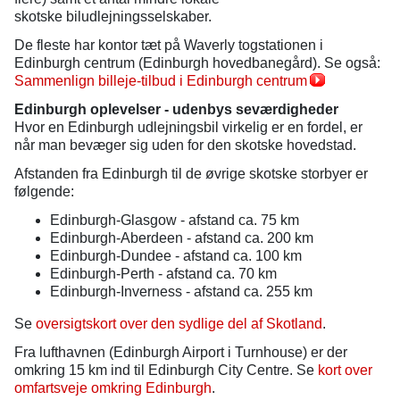
skotske biludlejningsselskaber.
De fleste har kontor tæt på Waverly togstationen i
Edinburgh centrum (Edinburgh hovedbanegård). Se også:
Sammenlign billeje-tilbud i Edinburgh centrum
Edinburgh oplevelser - udenbys seværdigheder
Hvor en Edinburgh udlejningsbil virkelig er en fordel, er
når man bevæger sig uden for den skotske hovedstad.
Afstanden fra Edinburgh til de øvrige skotske storbyer er
følgende:
Edinburgh-Glasgow - afstand ca. 75 km
Edinburgh-Aberdeen - afstand ca. 200 km
Edinburgh-Dundee - afstand ca. 100 km
Edinburgh-Perth - afstand ca. 70 km
Edinburgh-Inverness - afstand ca. 255 km
Se
oversigtskort over den sydlige del af Skotland
.
Fra lufthavnen (Edinburgh Airport i Turnhouse) er der
omkring 15 km ind til Edinburgh City Centre. Se
kort over
omfartsveje omkring Edinburgh
.