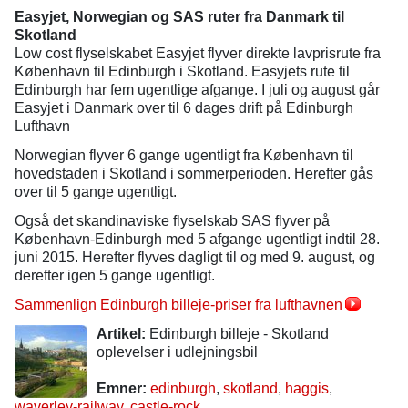
Easyjet, Norwegian og SAS ruter fra Danmark til
Skotland
Low cost flyselskabet Easyjet flyver direkte lavprisrute fra
København til Edinburgh i Skotland. Easyjets rute til
Edinburgh har fem ugentlige afgange. I juli og august går
Easyjet i Danmark over til 6 dages drift på Edinburgh
Lufthavn
Norwegian flyver 6 gange ugentligt fra København til
hovedstaden i Skotland i sommerperioden. Herefter gås
over til 5 gange ugentligt.
Også det skandinaviske flyselskab SAS flyver på
København-Edinburgh med 5 afgange ugentligt indtil 28.
juni 2015. Herefter flyves dagligt til og med 9. august, og
derefter igen 5 gange ugentligt.
Sammenlign Edinburgh billeje-priser fra lufthavnen
Artikel:
Edinburgh billeje - Skotland
oplevelser i udlejningsbil
Emner:
edinburgh
,
skotland
,
haggis
,
waverley-railway
,
castle-rock