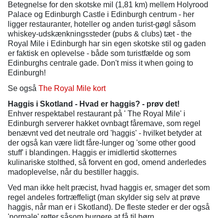
Betegnelse for den skotske mil (1,81 km) mellem Holyrood
Palace og Edinburgh Castle i Edinburgh centrum - her
ligger restauranter, hoteller og anden turist-gøgl såsom
whiskey-udskænkningssteder (pubs & clubs) tæt - the
Royal Mile i Edinburgh har sin egen skotske stil og gaden
er faktisk en oplevelse - både som turistfælde og som
Edinburghs centrale gade. Don't miss it when going to
Edinburgh!
Se også
The Royal Mile kort
Haggis i Skotland - Hvad er haggis? - prøv det!
Enhver respektabel restaurant på ' The Royal Mile' i
Edinburgh serverer hakket ovnbagt fåremave, som regel
benævnt ved det neutrale ord 'haggis' - hvilket betyder at
der også kan være lidt fåre-lunger og 'some other good
stuff' i blandingen. Haggis er imidlertid skotternes
kulinariske stolthed, så forvent en god, omend anderledes
madoplevelse, når du bestiller haggis.
Ved man ikke helt præcist, hvad haggis er, smager det som
regel andeles fortræffeligt (man skylder sig selv at prøve
haggis, når man er i Skotland). De fleste steder er der også
'normale' retter såsom burgere at få til børn.