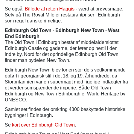
Se også:
Billede af retten Haggis
- værd at prøvesmage.
Selv på The Royal Mile er restaurantpriser i Edinburgh
som regel ganske rimelige.
Edinburgh Old Town - Edinburgh New Town - West
End Edinburgh
The Old Town i Edinburgh består af middelalderslottet
Edinburgh Castle og gaderne, der fører op hertil i den
indre by. Nord for det oprindelige Edinburgh Old Town
finder man bydelen New Town.
Edinburgh New Town blev for en stor dels vedkommende
opført i georgiansk stil i det 18. og 19. århundrede, da
Storbritannien var en supermagt med rigelige indtægter fra
et verdensomspændende imperie. Både Old Town
Edinburgh og New Town Edinburgh er World Heritage by
UNESCO.
Samlet set findes der omkring 4300 beskyttede historiske
bygninger i Edinburgh.
Se
kort over Edinburgh Old Town
.