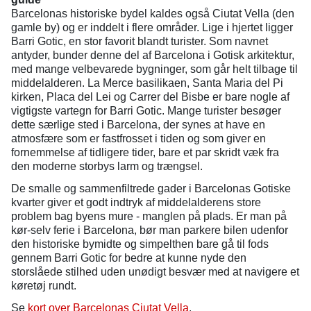
Barcelonas historiske bydel kaldes også Ciutat Vella (den
gamle by) og er inddelt i flere områder. Lige i hjertet ligger
Barri Gotic, en stor favorit blandt turister. Som navnet
antyder, bunder denne del af Barcelona i Gotisk arkitektur,
med mange velbevarede bygninger, som går helt tilbage til
middelalderen. La Merce basilikaen, Santa Maria del Pi
kirken, Placa del Lei og Carrer del Bisbe er bare nogle af
vigtigste vartegn for Barri Gotic. Mange turister besøger
dette særlige sted i Barcelona, der synes at have en
atmosfære som er fastfrosset i tiden og som giver en
fornemmelse af tidligere tider, bare et par skridt væk fra
den moderne storbys larm og trængsel.
De smalle og sammenfiltrede gader i Barcelonas Gotiske
kvarter giver et godt indtryk af middelalderens store
problem bag byens mure - manglen på plads. Er man på
kør-selv ferie i Barcelona, bør man parkere bilen udenfor
den historiske bymidte og simpelthen bare gå til fods
gennem Barri Gotic for bedre at kunne nyde den
storslåede stilhed uden unødigt besvær med at navigere et
køretøj rundt.
Se
kort over Barcelonas Ciutat Vella
.