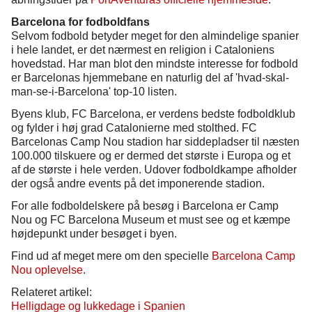
Barcelona for fodboldfans
Selvom fodbold betyder meget for den almindelige spanier
i hele landet, er det nærmest en religion i Cataloniens
hovedstad. Har man blot den mindste interesse for fodbold
er Barcelonas hjemmebane en naturlig del af 'hvad-skal-
man-se-i-Barcelona' top-10 listen.
Byens klub, FC Barcelona, er verdens bedste fodboldklub
og fylder i høj grad Catalonierne med stolthed. FC
Barcelonas Camp Nou stadion har siddepladser til næsten
100.000 tilskuere og er dermed det største i Europa og et
af de største i hele verden. Udover fodboldkampe afholder
der også andre events på det imponerende stadion.
For alle fodboldelskere på besøg i Barcelona er Camp
Nou og FC Barcelona Museum et must see og et kæmpe
højdepunkt under besøget i byen.
Find ud af meget mere om den specielle
Barcelona Camp
Nou oplevelse
.
Relateret artikel:
Helligdage og lukkedage i Spanien