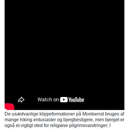
De usædvanlige klippeformationer på Montserrat bruges af
mange hiking entusiaster og bjergbestigere, men bjerget er
også et vigtigt sted for religiøse pilgrimsvandringer: I