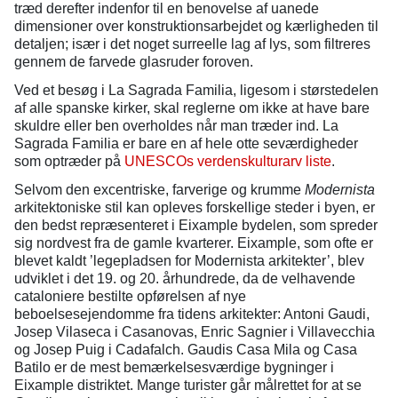
træd derefter indenfor til en benovelse af uanede
dimensioner over konstruktionsarbejdet og kærligheden til
detaljen; især i det noget surreelle lag af lys, som filtreres
gennem de farvede glasruder foroven.
Ved et besøg i La Sagrada Familia, ligesom i størstedelen
af alle spanske kirker, skal reglerne om ikke at have bare
skuldre eller ben overholdes når man træder ind. La
Sagrada Familia er bare en af hele otte seværdigheder
som optræder på
UNESCOs verdenskulturarv liste
.
Selvom den excentriske, farverige og krumme
Modernista
arkitektoniske stil kan opleves forskellige steder i byen, er
den bedst repræsenteret i Eixample bydelen, som spreder
sig nordvest fra de gamle kvarterer. Eixample, som ofte er
blevet kaldt ’legepladsen for Modernista arkitekter’, blev
udviklet i det 19. og 20. århundrede, da de velhavende
cataloniere bestilte opførelsen af nye
beboelsesejendomme fra tidens arkitekter: Antoni Gaudi,
Josep Vilaseca i Casanovas, Enric Sagnier i Villavecchia
og Josep Puig i Cadafalch. Gaudis Casa Mila og Casa
Batilo er de mest bemærkelsesværdige bygninger i
Eixample distriktet. Mange turister går målrettet for at se