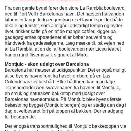
Fra den gamle bydel fører den store La Rambla boulevard
ned til Port Vell i Barcelonas havn. Det næsten halvanden
kilometer lange fodgængerstrøg er et favorit spot for både
lokale og turister, som alle går i adstadigt tempo og nyder
livet, drikker kaffe på en af de mange caféer, kigger på
gadegøglernes optrædener eller køber souvenirs og
håndværk fra gadesælgerne. Læg mærke til, på vejen ned
af La Rambla, at en del af boulevarden nær Liceu teatret
har en rund flisemosaik signeret af Miró.
Montjuic - skøn udsigt over Barcelona
Barcelona har masser af udkigspunkter. Det er også muligt
at se byens havnefront fra havet, ombord på en Las
Golondrinas sejltursbåd. Efter bådturen kan man tage
Transbordador Aeri svævebanen fra havnen til Montjuic,
en smuk og naturskøn bakketop med udsigt over
Barcelonas havneområde. På Montjuic blev byens første
befæstning bygget (Montjuic borgen) og er stadig den dag i
dag et velbevaret fort på toppen af bakken. Der er adgang
for besøgende.
Der er også transportmulighed til Montjuic bakketoppen via