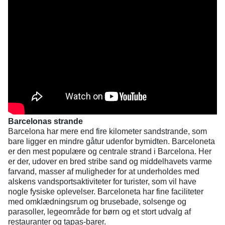
Barcelonas strande
Barcelona har mere end fire kilometer sandstrande, som
bare ligger en mindre gåtur udenfor bymidten. Barceloneta
er den mest populære og centrale strand i Barcelona. Her
er der, udover en bred stribe sand og middelhavets varme
farvand, masser af muligheder for at underholdes med
alskens vandsportsaktiviteter for turister, som vil have
nogle fysiske oplevelser. Barceloneta har fine faciliteter
med omklædningsrum og brusebade, solsenge og
parasoller, legeområde for børn og et stort udvalg af
restauranter og tapas-barer.