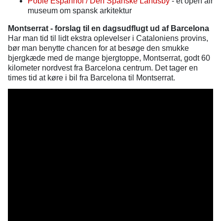
Poble Espanhol / Den Spanske Landsby
- et open air
museum om spansk arkitektur
Montserrat - forslag til en dagsudflugt ud af Barcelona
Har man tid til lidt ekstra oplevelser i Cataloniens provins,
bør man benytte chancen for at besøge den smukke
bjergkæde med de mange bjergtoppe, Montserrat, godt 60
kilometer nordvest fra Barcelona centrum. Det tager en
times tid at køre i bil fra Barcelona til Montserrat.