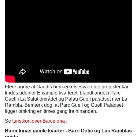
Flere andre af Gaudis bemærkelsesværdige projekter kan
findes udenfor Eixample kvarteret, blandt andet i Parc
Guell i La Salut området og Palau Guell paladset nær La
Rambla. Bemærk dog, at Parc Guell og Guell Paladset
ligger omkring en times gang fra hinanden.
Se
turistkort over Barcelona
.
Barcelonas gamle kvarter - Barri Gotic og Las Ramblas
guide