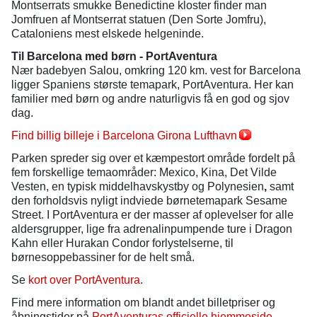
Montserrats smukke Benedictine kloster finder man
Jomfruen af Montserrat statuen (Den Sorte Jomfru),
Cataloniens mest elskede helgeninde.
Til Barcelona med børn - PortAventura
Nær badebyen Salou, omkring 120 km. vest for Barcelona
ligger Spaniens største temapark, PortAventura. Her kan
familier med børn og andre naturligvis få en god og sjov
dag.
Find billig billeje i Barcelona Girona Lufthavn
Parken spreder sig over et kæmpestort område fordelt på
fem forskellige temaområder: Mexico, Kina, Det Vilde
Vesten, en typisk middelhavskystby og Polynesien
,
samt
den
forholdsvis nyligt indviede børnetemapark Sesame
Street. I PortAventura er der masser af oplevelser for alle
aldersgrupper, lige fra adrenalinpumpende ture i Dragon
Kahn eller Hurakan Condor forlystelserne, til
børnesoppebassiner for de helt små.
Se
kort over PortAventura
.
Find mere information om blandt andet billetpriser og
åbningstider på
PortAventuras officielle hjemmeside
.