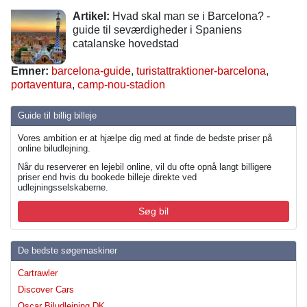
Artikel:
Hvad skal man se i Barcelona? -
guide til seværdigheder i Spaniens
catalanske hovedstad
Emner:
barcelona-guide
,
turistattraktioner-barcelona
,
portaventura
,
camp-nou-stadion
Guide til billig billeje
Vores ambition er at hjælpe dig med at finde de bedste priser på
online biludlejning.
Når du reserverer en lejebil online, vil du ofte opnå langt billigere
priser end hvis du bookede billeje direkte ved
udlejningsselskaberne.
Søg bil
De bedste søgemaskiner
Cartrawler
Discover Cars
Oscar Biludlejning DK