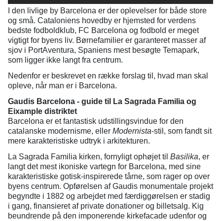
I den livlige by Barcelona er der oplevelser for både store
og små. Cataloniens hovedby er hjemsted for verdens
bedste fodboldklub, FC Barcelona og fodbold er meget
vigtigt for byens liv. Børnefamilier er garanteret masser af
sjov i PortAventura, Spaniens mest besøgte Temapark,
som ligger ikke langt fra centrum.
Nedenfor er beskrevet en række forslag til, hvad man skal
opleve, når man er i Barcelona.
Gaudis Barcelona - guide til La Sagrada Familia og
Eixample distriktet
Barcelona er et fantastisk udstillingsvindue for den
catalanske modernisme, eller
Modernista
-stil, som fandt sit
mere karakteristiske udtryk i arkitekturen.
La Sagrada Familia kirken, fornyligt ophøjet til
Basilika
, er
langt det mest ikoniske vartegn for Barcelona, med sine
karakteristiske gotisk-inspirerede tårne, som rager op over
byens centrum. Opførelsen af Gaudis monumentale projekt
begyndte i 1882 og arbejdet med færdiggørelsen er stadig
i gang, finansieret af private donationer og billetsalg. Kig
beundrende på den imponerende kirkefacade udenfor og