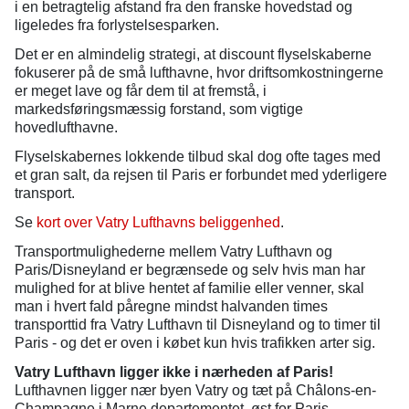
i en betragtelig afstand fra den franske hovedstad og
ligeledes fra forlystelsesparken.
Det er en almindelig strategi, at discount flyselskaberne
fokuserer på de små lufthavne, hvor driftsomkostningerne
er meget lave og får dem til at fremstå, i
markedsføringsmæssig forstand, som vigtige
hovedlufthavne.
Flyselskabernes lokkende tilbud skal dog ofte tages med
et gran salt, da rejsen til Paris er forbundet med yderligere
transport.
Se
kort over Vatry Lufthavns beliggenhed
.
Transportmulighederne mellem Vatry Lufthavn og
Paris/Disneyland er begrænsede og selv hvis man har
mulighed for at blive hentet af familie eller venner, skal
man i hvert fald påregne mindst halvanden times
transporttid fra Vatry Lufthavn til Disneyland og to timer til
Paris - og det er oven i købet kun hvis trafikken arter sig.
Vatry Lufthavn ligger ikke i nærheden af Paris!
Lufthavnen ligger nær byen Vatry og tæt på Châlons-en-
Champagne i Marne departementet, øst for Paris.