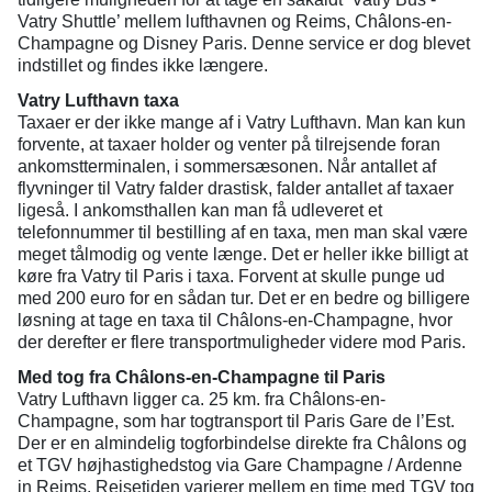
Vatry Shuttle’ mellem lufthavnen og Reims, Châlons-en-
Champagne og Disney Paris. Denne service er dog blevet
indstillet og findes ikke længere.
Vatry Lufthavn taxa
Taxaer er der ikke mange af i Vatry Lufthavn. Man kan kun
forvente, at taxaer holder og venter på tilrejsende foran
ankomstterminalen, i sommersæsonen. Når antallet af
flyvninger til Vatry falder drastisk, falder antallet af taxaer
ligeså. I ankomsthallen kan man få udleveret et
telefonnummer til bestilling af en taxa, men man skal være
meget tålmodig og vente længe. Det er heller ikke billigt at
køre fra Vatry til Paris i taxa. Forvent at skulle punge ud
med 200 euro for en sådan tur. Det er en bedre og billigere
løsning at tage en taxa til Châlons-en-Champagne, hvor
der derefter er flere transportmuligheder videre mod Paris.
Med tog fra Châlons-en-Champagne til Paris
Vatry Lufthavn ligger ca. 25 km. fra Châlons-en-
Champagne, som har togtransport til Paris Gare de l’Est.
Der er en almindelig togforbindelse direkte fra Châlons og
et TGV højhastighedstog via Gare Champagne / Ardenne
in Reims. Rejsetiden varierer mellem en time med TGV tog