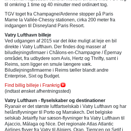
til omkring 1 time og 40 minutter med ordinært tog.
TGV toget fra Champagne/Ardenne stopper på Paris
Marne la Vallée-Chessy stationen, cirka 200 meter fra
indgangen til Disneyland Paris Resort.
Vatry Lufthavn billeje
Ved udgangen af 2015 var det ikke muligt at leje en bil
direkte i Vatry Lufthavn. Der findes dog masser af
biludlejningsfirmaer i Châlons-en-Champagne / Épernay
området, fra udbydere som Avis, Hertz og Thrifty, samt i
Reims, som ligger en smule længere væk.
Biludlejningsfirmaerne i Reims tæller blandt andre
Enterprise, Sixt og Budget.
Find billig billeje i Frankrig
(indtast ønsket afhentningssted)
Vatry Lufthavn - flyselskaber og destinationer
Ryanair er det største luftfartselskab i Vatry Lufthavn og har
helårsflyvninger til Porto og Marrakech. Det belgiske
selskab Jetairfly har sæson-flyvninger fra Vatry Lufthavn til
Ajaccio, Málaga og Nice. Det regionale Atlas Atlantic
Airlines flyver fra Vatry til Algiers, Oran, Tiemcen og Setif i