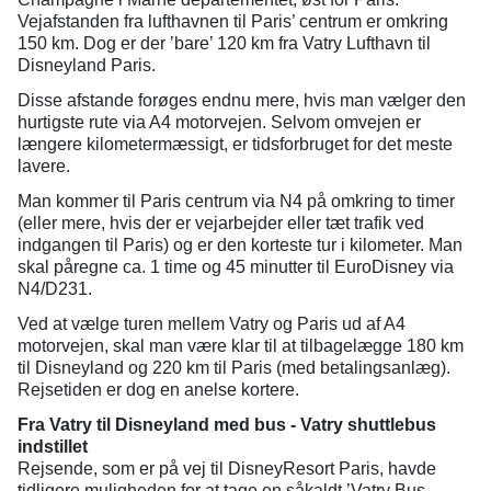
Vejafstanden fra lufthavnen til Paris’ centrum er omkring
150 km. Dog er der ’bare’ 120 km fra Vatry Lufthavn til
Disneyland Paris.
Disse afstande forøges endnu mere, hvis man vælger den
hurtigste rute via A4 motorvejen. Selvom omvejen er
længere kilometermæssigt, er tidsforbruget for det meste
lavere.
Man kommer til Paris centrum via N4 på omkring to timer
(eller mere, hvis der er vejarbejder eller tæt trafik ved
indgangen til Paris) og er den korteste tur i kilometer. Man
skal påregne ca. 1 time og 45 minutter til EuroDisney via
N4/D231.
Ved at vælge turen mellem Vatry og Paris ud af A4
motorvejen, skal man være klar til at tilbagelægge 180 km
til Disneyland og 220 km til Paris (med betalingsanlæg).
Rejsetiden er dog en anelse kortere.
Fra Vatry til Disneyland med bus - Vatry shuttlebus
indstillet
Rejsende, som er på vej til DisneyResort Paris, havde
tidligere muligheden for at tage en såkaldt ’Vatry Bus -