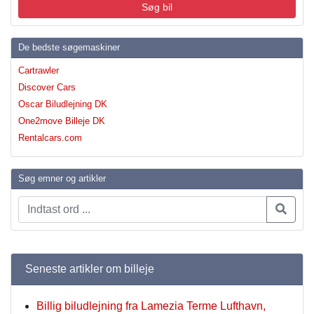
Søg bil
De bedste søgemaskiner
Cartrawler
Discover Cars
Oscar Biludlejning DK
One2move Billeje DK
Rentalcars.com
Søg emner og artikler
Seneste artikler om billeje
Billig biludlejning fra Lamezia Terme Lufthavn,