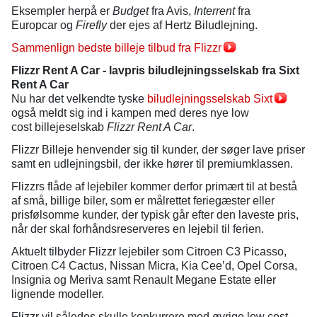
Eksempler herpå er
Budget
fra Avis,
Interrent
fra
Europcar og
Firefly
der ejes af Hertz Biludlejning.
Sammenlign bedste billeje tilbud fra Flizzr
Flizzr Rent A Car - lavpris biludlejningsselskab fra Sixt
Rent A Car
Nu har det velkendte tyske
biludlejningsselskab Sixt
også meldt sig ind i kampen med deres nye low
cost billejeselskab
Flizzr Rent A Car
.
Flizzr Billeje henvender sig til kunder, der søger lave priser
samt en udlejningsbil, der ikke hører til premiumklassen.
Flizzrs flåde af lejebiler kommer derfor primært til at bestå
af små, billige biler, som er målrettet feriegæster eller
prisfølsomme kunder, der typisk går efter den laveste pris,
når der skal forhåndsreserveres en lejebil til ferien.
Aktuelt tilbyder Flizzr lejebiler som Citroen C3 Picasso,
Citroen C4 Cactus, Nissan Micra, Kia Cee’d, Opel Corsa,
Insignia og Meriva samt Renault Megane Estate eller
lignende modeller.
Flizzr vil således skulle konkurrere med øvrige low cost