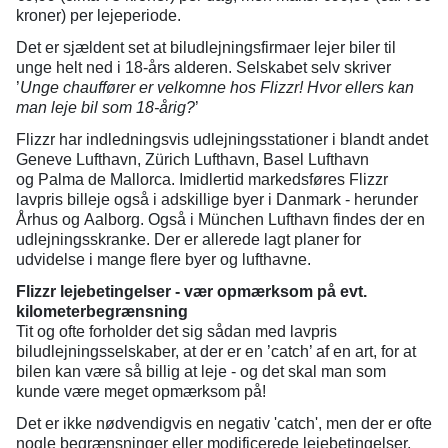
kroner) per lejeperiode.
Det er sjældent set at biludlejningsfirmaer lejer biler til
unge helt ned i 18-års alderen. Selskabet selv skriver
’
Unge chauffører er velkomne hos Flizzr! Hvor ellers kan
man leje bil som 18-årig?
’
Flizzr har indledningsvis udlejningsstationer i blandt andet
Geneve Lufthavn, Zürich Lufthavn, Basel Lufthavn
og Palma de Mallorca. Imidlertid markedsføres Flizzr
lavpris billeje også i adskillige byer i Danmark - herunder
Århus og Aalborg. Også i München Lufthavn findes der en
udlejningsskranke. Der er allerede lagt planer for
udvidelse i mange flere byer og lufthavne.
Flizzr
lejebetingelser - vær opmærksom på evt.
kilometerbegrænsning
Tit og ofte forholder det sig sådan med lavpris
biludlejningsselskaber, at der er en ’catch’ af en art, for at
bilen kan være så billig at leje - og det skal man som
kunde være meget opmærksom på!
Det er ikke nødvendigvis en negativ 'catch', men der er ofte
nogle begrænsninger eller modificerede lejebetingelser,