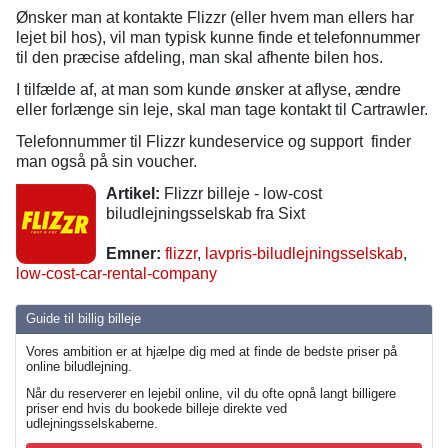
Ønsker man at kontakte Flizzr (eller hvem man ellers har
lejet bil hos), vil man typisk kunne finde et telefonnummer
til den præcise afdeling, man skal afhente bilen hos.
I tilfælde af, at man som kunde ønsker at aflyse, ændre
eller forlænge sin leje, skal man tage kontakt til Cartrawler.
Telefonnummer til Flizzr kundeservice og support finder
man også på sin voucher.
Artikel:
Flizzr billeje - low-cost
biludlejningsselskab fra Sixt
Emner:
flizzr
,
lavpris-biludlejningsselskab
,
low-cost-car-rental-company
Guide til billig billeje
Vores ambition er at hjælpe dig med at finde de bedste priser på
online biludlejning.
Når du reserverer en lejebil online, vil du ofte opnå langt billigere
priser end hvis du bookede billeje direkte ved
udlejningsselskaberne.