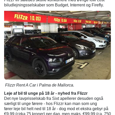
biludlejningsselskaber som Budget, Interrent og Firefly.
Flizzr Rent A Car i Palma de Mallorca.
Leje af bil til unge på 18 år - nyhed fra Flizzr
Det nye lavprisselskab fra Sixt apellerer desuden også
særligt til unge førere - hos Flizzr kan man som ung
fører leje bil helt ned til 18 år - dog mod et ekstra gebyr på
€9,99 (cirka 75 kroner) per dag, men maks. €99,99 (ca. 750