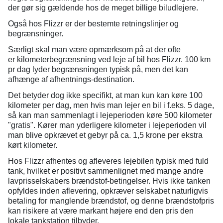
der gør sig gældende hos de meget billige biludlejere.
Også hos Flizzr er der bestemte retningslinjer og
begrænsninger.
Særligt skal man være opmærksom på at der ofte
er kilometerbegrænsning ved leje af bil hos Flizzr. 100 km
pr dag lyder begrænsningen typisk på, men det kan
afhænge af afhentnings-destination.
Det betyder dog ikke specifikt, at man kun kan køre 100
kilometer per dag, men hvis man lejer en bil i f.eks. 5 dage,
så kan man sammenlagt i lejeperioden køre 500 kilometer
"gratis". Kører man yderligere kilometer i lejeperioden vil
man blive opkrævet et gebyr på ca. 1,5 krone per ekstra
kørt kilometer.
Hos Flizzr afhentes og afleveres lejebilen typisk med fuld
tank, hvilket er positivt sammenlignet med mange andre
lavprisselskabers brændstof-betingelser. Hvis ikke tanken
opfyldes inden aflevering, opkræver selskabet naturligvis
betaling for manglende brændstof, og denne brændstofpris
kan risikere at være markant højere end den pris den
lokale tankstation tilbyder.