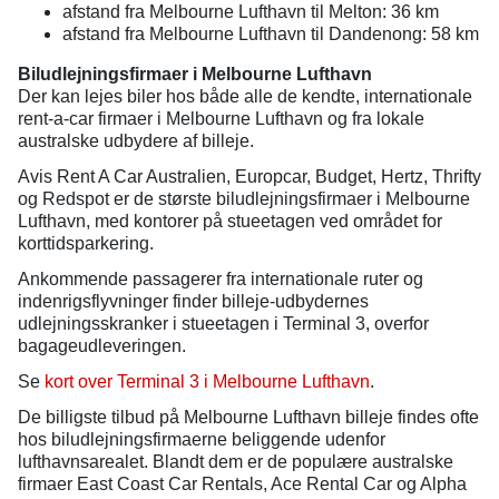
afstand fra Melbourne Lufthavn til Melton: 36 km
afstand fra Melbourne Lufthavn til Dandenong: 58 km
Biludlejningsfirmaer i Melbourne Lufthavn
Der kan lejes biler hos både alle de kendte, internationale
rent-a-car firmaer i Melbourne Lufthavn og fra lokale
australske udbydere af billeje.
Avis Rent A Car Australien, Europcar, Budget, Hertz, Thrifty
og Redspot er de største biludlejningsfirmaer i Melbourne
Lufthavn, med kontorer på stueetagen ved området for
korttidsparkering.
Ankommende passagerer fra internationale ruter og
indenrigsflyvninger finder billeje-udbydernes
udlejningsskranker i stueetagen i Terminal 3, overfor
bagageudleveringen.
Se
kort over Terminal 3 i Melbourne Lufthavn
.
De billigste tilbud på Melbourne Lufthavn billeje findes ofte
hos biludlejningsfirmaerne beliggende udenfor
lufthavnsarealet. Blandt dem er de populære australske
firmaer East Coast Car Rentals, Ace Rental Car og Alpha