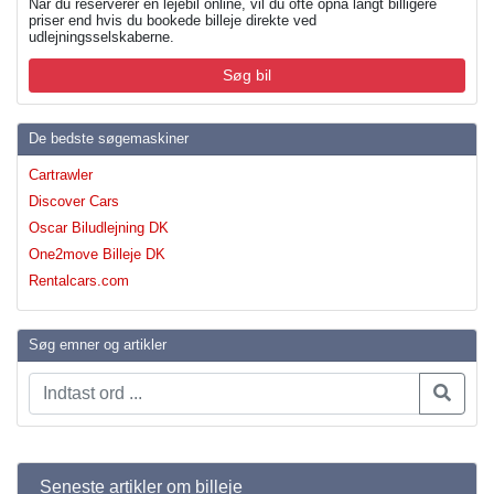
Når du reserverer en lejebil online, vil du ofte opnå langt billigere
priser end hvis du bookede billeje direkte ved
udlejningsselskaberne.
Søg bil
De bedste søgemaskiner
Cartrawler
Discover Cars
Oscar Biludlejning DK
One2move Billeje DK
Rentalcars.com
Søg emner og artikler
Seneste artikler om billeje