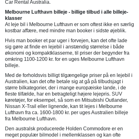
Car Rental Australia.
Melbourne Lufthavn billeje - billige tilbud i alle billeje-
klasser
At leje bil i Melbourne Lufthavn er som oftest ikke en særlig
kostbar affære, med mindre man booker i sidste øjeblik.
Hvis man booker et par uger i forvejen, kan det ofte lade
sig gøre at finde en lejebil i anstændig størrelse i både
økonomi og kompaktklasserne, til priser der begynder fra
omkring 1100-1200 kr. for en uges Melbourne Lufthavn
billeje.
Med de forholdsvis billigt tilgængelige priser på en lejebil i
Australien, kan det ofte betale sig at gå på tilbudsjagt i
større bilkategorier, der i mange europæiske lande, i de
fleste tilfælde, har en betragteligt højere lejepris. SUV
køretøjer, for eksempel, så som en Mitsubishi Outlander,
Nissan X-Trail eller lignende, kan tit lejes i Melbourne
Lufthavn fra ca. 1600-1800 kr. per uges Australien billeje
fra Melbourne Lufthavn.
Den australsk producerede Holden Commodore er en
meget populær bilmodel i mellemklassen og kan ofte