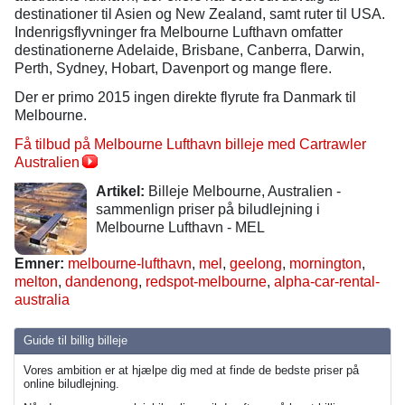
destinationer til Asien og New Zealand, samt ruter til USA.
Indenrigsflyvninger fra Melbourne Lufthavn omfatter
destinationerne Adelaide, Brisbane, Canberra, Darwin,
Perth, Sydney, Hobart, Davenport og mange flere.
Der er primo 2015 ingen direkte flyrute fra Danmark til
Melbourne.
Få tilbud på Melbourne Lufthavn billeje med Cartrawler
Australien
Artikel:
Billeje Melbourne, Australien -
sammenlign priser på biludlejning i
Melbourne Lufthavn - MEL
Emner:
melbourne-lufthavn
,
mel
,
geelong
,
mornington
,
melton
,
dandenong
,
redspot-melbourne
,
alpha-car-rental-
australia
Guide til billig billeje
Vores ambition er at hjælpe dig med at finde de bedste priser på
online biludlejning.