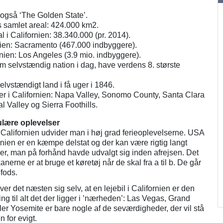
 også ‘The Golden State’.
s samlet areal: 424.000 km2.
 i Californien: 38.340.000 (pr. 2014).
nien: Sacramento (467.000 indbyggere).
rnien: Los Angeles (3.9 mio. indbyggere).
om selvstændig nation i dag, have verdens 8. største
selvstændigt land i få uger i 1846.
r i Californien: Napa Valley, Sonomo County, Santa Clara
l Valley og Sierra Foothills.
kulære oplevelser
il Californien udvider man i høj grad ferieoplevelserne. USA
ornien er en kæmpe delstat og der kan være rigtig langt
er, man på forhånd havde udvalgt sig inden afrejsen. Det
anerne er at bruge et køretøj når de skal fra a til b. De går
 fods.
er det næsten sig selv, at en lejebil i Californien er den
g til alt det der ligger i ’nærheden’: Las Vegas, Grand
er Yosemite er bare nogle af de seværdigheder, der vil stå
 for evigt.