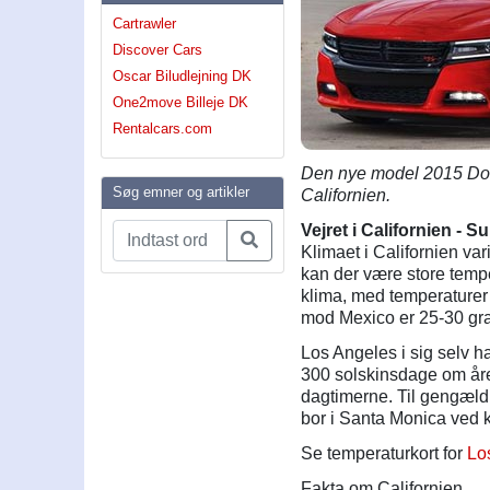
Cartrawler
Discover Cars
Oscar Biludlejning DK
One2move Billeje DK
Rentalcars.com
Den nye model 2015 Dodg
Søg emner og artikler
Californien.
Vejret i Californien - S
Klimaet i Californien vari
kan der være store temper
klima, med temperaturer
mod Mexico er 25-30 gra
Los Angeles i sig selv ha
300 solskinsdage om åre
dagtimerne. Til gengæld
bor i Santa Monica ved 
Se temperaturkort for
Lo
Fakta om Californien