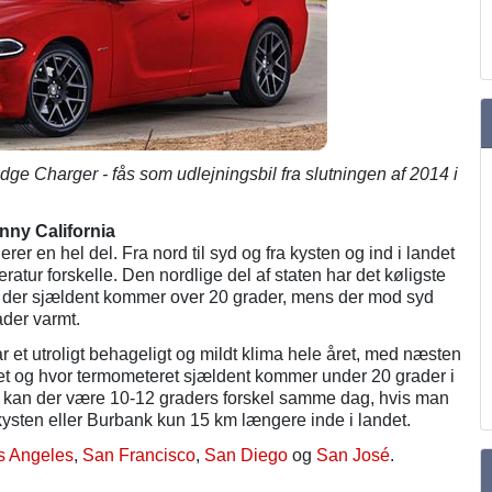
e Charger - fås som udlejningsbil fra slutningen af 2014 i
unny California
erer en hel del. Fra nord til syd og fra kysten og ind i landet
atur forskelle. Den nordlige del af staten har det køligste
 der sjældent kommer over 20 grader, mens der mod syd
der varmt.
r et utroligt behageligt og mildt klima hele året, med næsten
t og hvor termometeret sjældent kommer under 20 grader i
 kan der være 10-12 graders forskel samme dag, hvis man
kysten eller Burbank kun 15 km længere inde i landet.
s Angeles
,
San Francisco
,
San Diego
og
San José
.