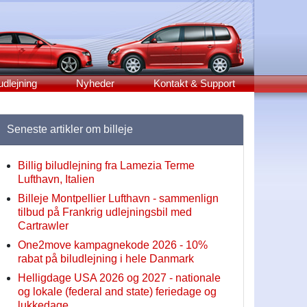
udlejning
Nyheder
Kontakt & Support
Seneste artikler om billeje
Billig biludlejning fra Lamezia Terme
Lufthavn, Italien
Billeje Montpellier Lufthavn - sammenlign
tilbud på Frankrig udlejningsbil med
Cartrawler
One2move kampagnekode 2026 - 10%
rabat på biludlejning i hele Danmark
Helligdage USA 2026 og 2027 - nationale
og lokale (federal and state) feriedage og
lukkedage