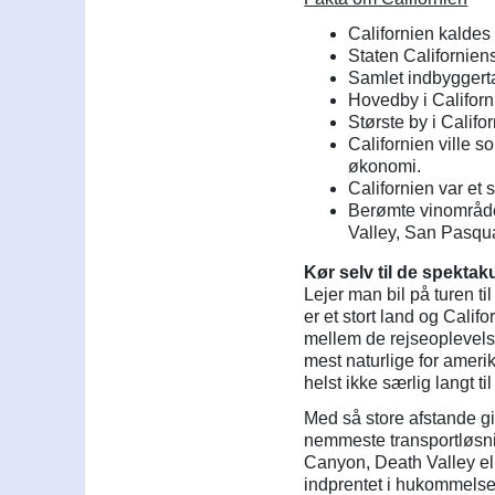
Californien kaldes
Staten Californien
Samlet indbyggertal
Hovedby i Califor
Største by i Califo
Californien ville s
økonomi.
Californien var et 
Berømte vinområde
Valley, San Pasqua
Kør selv til de spekta
Lejer man bil på turen t
er et stort land og Calif
mellem de rejseoplevels
mest naturlige for amerik
helst ikke særlig langt til
Med så store afstande giv
nemmeste transportløsnin
Canyon, Death Valley ell
indprentet i hukommelsen