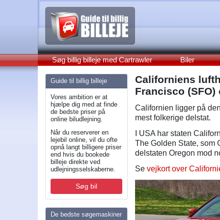
Søg billig billeje med Cartrawler
Biler
Californiens luft
Guide til billig billeje
Francisco (SFO)
Vores ambition er at
hjælpe dig med at finde
Californien ligger på de
de bedste priser på
mest folkerige delstat.
online biludlejning.
Når du reserverer en
I USA har staten Califor
lejebil online, vil du ofte
The Golden State, som C
opnå langt billigere priser
delstaten Oregon mod n
end hvis du bookede
billeje direkte ved
Se
vejkort over Californ
udlejningsselskaberne.
Søg bil
De bedste søgemaskiner