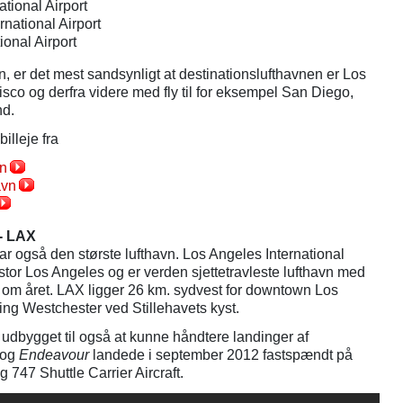
tional Airport
rnational Airport
ional Airport
n, er det mest sandsynligt at destinationslufthavnen er Los
sco og derfra videre med fly til for eksempel San Diego,
nd.
illeje fra
vn
avn
- LAX
har også den største lufthavn. Los Angeles International
stor Los Angeles og er verden sjettetravleste lufthavn med
 om året. LAX ligger 26 km. sydvest for downtown Los
ing Westchester ved Stillehavets kyst.
udbygget til også at kunne håndtere landinger af
 og
Endeavour
landede i september 2012 fastspændt på
 747 Shuttle Carrier Aircraft.