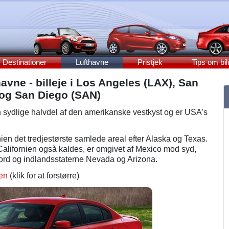
Destinationer
Lufthavne
Pristjek
Tips om bil
havne - billeje i Los Angeles (LAX), San
 og San Diego (SAN)
n sydlige halvdel af den amerikanske vestkyst og er USA’s
nien det tredjestørste samlede areal efter Alaska og Texas.
alifornien også kaldes, er omgivet af Mexico mod syd,
ord og indlandsstaterne Nevada og Arizona.
ien
(klik for at forstørre)