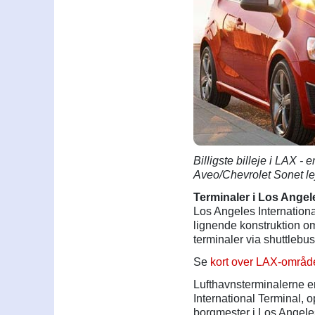
Billigste billeje i LAX -
Aveo/Chevrolet Sonet leje
Terminaler i Los Angel
Los Angeles Internationa
lignende konstruktion o
terminaler via shuttlebus
Se
kort over LAX-områd
Lufthavnsterminalerne er
International Terminal, o
borgmester i Los Angele