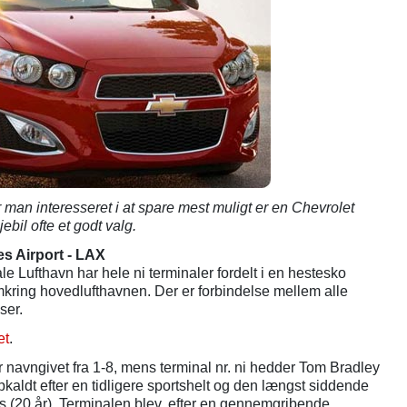
 er man interesseret i at spare mest muligt er en Chevrolet
bil ofte et godt valg.
es Airport - LAX
le Lufthavn har hele ni terminaler fordelt i en hestesko
mkring hovedlufthavnen. Der er forbindelse mellem alle
ser.
et
.
 navngivet fra 1-8, mens terminal nr. ni hedder Tom Bradley
pkaldt efter en tidligere sportshelt og den længst siddende
s (20 år). Terminalen blev, efter en gennemgribende