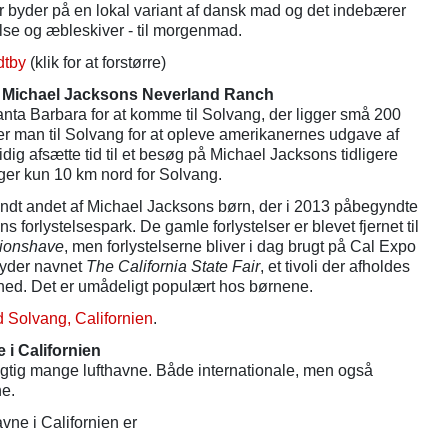
r byder på en lokal variant af dansk mad og det indebærer
lse og æbleskiver - til morgenmad.
dtby
(klik for at forstørre)
og Michael Jacksons Neverland Ranch
ta Barbara for at komme til Solvang, der ligger små 200
er man til Solvang for at opleve amerikanernes udgave af
g afsætte tid til et besøg på Michael Jacksons tidligere
igger kun 10 km nord for Solvang.
andt andet af Michael Jacksons børn, der i 2013 påbegyndte
ns forlystelsespark. De gamle forlystelser er blevet fjernet til
tionshave
, men forlystelserne bliver i dag brugt på Cal Expo
lyder navnet
The California State Fair
, et tivoli der afholdes
åned. Det er umådeligt populært hos børnene.
d Solvang, Californien
.
e i Californien
rigtig mange lufthavne. Både internationale, men også
ne.
vne i Californien er