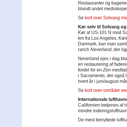
Restauranter og bagerie
blandt andet medisterpø
Se
kort over Solvang mi
Kør selv til Solvang 
Kør af US-101 N mod San
km fra Los Angeles. Kør
Danmark, kan man samtidi
ranch
Neverland
, der l
Neverland ejes i dag bl
en restaurering af fadere
fordel for en
Zen medita
i Sacramento, der også 
hvert år i juni/august m
Se
kort over området ve
Internationale lufthavn
Californien betjenes af 
mindre indenrigslufthav
De mest benyttede luftha