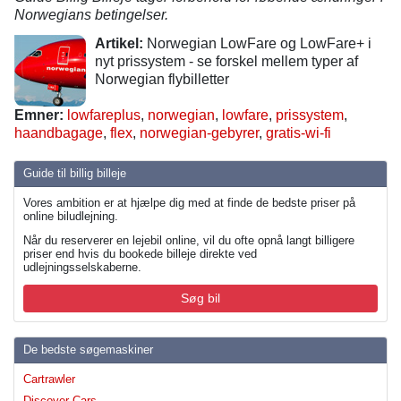
Norwegians betingelser.
Artikel:
Norwegian LowFare og LowFare+ i
nyt prissystem - se forskel mellem typer af
Norwegian flybilletter
Emner:
lowfareplus
,
norwegian
,
lowfare
,
prissystem
,
haandbagage
,
flex
,
norwegian-gebyrer
,
gratis-wi-fi
Guide til billig billeje
Vores ambition er at hjælpe dig med at finde de bedste priser på
online biludlejning.
Når du reserverer en lejebil online, vil du ofte opnå langt billigere
priser end hvis du bookede billeje direkte ved
udlejningsselskaberne.
Søg bil
De bedste søgemaskiner
Cartrawler
Discover Cars