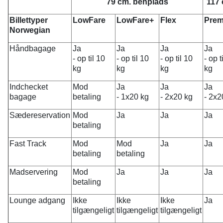
79 cm. benplads
117 
Billettyper
LowFare
LowFare+
Flex
Pre
Norwegian
Håndbagage
Ja
Ja
Ja
Ja
- op til 10
- op til 10
- op til 10
- op t
kg
kg
kg
kg
Indchecket
Mod
Ja
Ja
Ja
bagage
betaling
- 1x20 kg
- 2x20 kg
- 2x2
Sædereservation
Mod
Ja
Ja
Ja
betaling
Fast Track
Mod
Mod
Ja
Ja
betaling
betaling
Madservering
Mod
Ja
Ja
Ja
betaling
Lounge adgang
Ikke
Ikke
Ikke
Ja
tilgængeligt
tilgængeligt
tilgængeligt