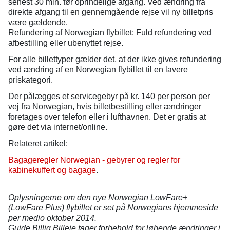
senest 30 min. før oprindelige afgang. Ved ændring fra
direkte afgang til en gennemgående rejse vil ny billetpris
være gældende.
Refundering af Norwegian flybillet: Fuld refundering ved
afbestilling eller ubenyttet rejse.
For alle billettyper gælder det, at der ikke gives refundering
ved ændring af en Norwegian flybillet til en lavere
priskategori.
Der pålægges et servicegebyr på kr. 140 per person per
vej fra Norwegian, hvis billetbestilling eller ændringer
foretages over telefon eller i lufthavnen. Det er gratis at
gøre det via internet/online.
Relateret artikel:
Bagageregler Norwegian - gebyrer og regler for
kabinekuffert og bagage
.
Oplysningerne om den nye Norwegian LowFare+
(LowFare Plus) flybillet er set på Norwegians hjemmeside
per medio oktober 2014.
Guide Billig Billeje tager forbehold for løbende ændringer i