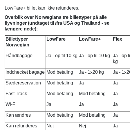
LowFare+ billet kan ikke refunderes.
Overblik over Norwegians tre billettyper på alle
flyvninger (undtaget til /fra USA og Thailand - se
længere nede):
Billettyper
LowFare
LowFare+
Flex
Norwegian
Håndbagage
Ja - op til 10 kg
Ja - op til 10 kg
Ja - op t
kg
Indchecket bagage
Mod betaling
Ja - 1x20 kg
Ja - 1x2
Sædereservation
Mod betaling
Ja
Ja
Fast Track
Mod betaling
Mod betaling
Ja
Wi-Fi
Ja
Ja
Ja
Kan ændres
Mod betaling
Mod betaling
Ja
Kan refunderes
Nej
Nej
Ja