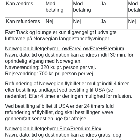
Kan ændres
Mod
Mod
Ja
Mod
betaling
betaling
betal
Kan refunderes
Nej
Nej
Ja
Nej
Fast Track og lounge er kun tilgængeligt i udvalgte
lufthavne på Norwegian langdistanceflyvninger.
Norwegian billetgebyrer LowFare/LowFare+/Premium
Navn, dato, tid og destination kan ændres indtil 30 min. før
oprindelig afgang med Norwegian.
Navneændring: 320 kr. pr. person per vej.
Rejseændring: 700 kr. pr. person per vej.
Refundering af Norwegian flybillet er muligt indtil 4 timer
efter bestilling, undtaget ved bestilling til USA (se
nedenfor). Efter 4 timer er der ingen mulighed for refusion.
Ved bestilling af billet til USA er der 24 timers fuld
refundering af flybillet, dog skal bestillingen være
gennemført senest en uge før afrejse.
Norwegian billetgebyrer Flex/Premium Flex
Navn, dato, tid og destination kan ændres gratis, dog