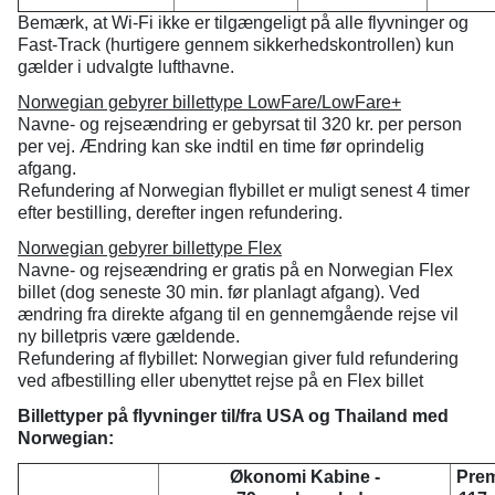
Bemærk, at Wi-Fi ikke er tilgængeligt på alle flyvninger og
Fast-Track (hurtigere gennem sikkerhedskontrollen) kun
gælder i udvalgte lufthavne.
Norwegian gebyrer billettype LowFare/LowFare+
Navne- og rejseændring er gebyrsat til 320 kr. per person
per vej. Ændring kan ske indtil en time før oprindelig
afgang.
Refundering af Norwegian flybillet er muligt senest 4 timer
efter bestilling, derefter ingen refundering.
Norwegian gebyrer billettype Flex
Navne- og rejseændring er gratis på en Norwegian Flex
billet (dog seneste 30 min. før planlagt afgang). Ved
ændring fra direkte afgang til en gennemgående rejse vil
ny billetpris være gældende.
Refundering af flybillet: Norwegian giver fuld refundering
ved afbestilling eller ubenyttet rejse på en Flex billet
Billettyper på flyvninger til/fra USA og Thailand med
Norwegian:
Økonomi Kabine -
Prem