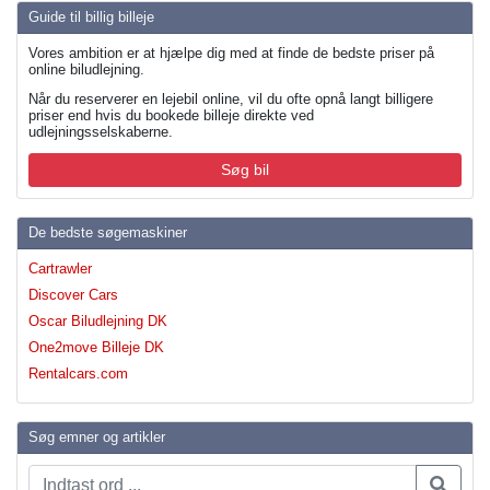
Guide til billig billeje
Vores ambition er at hjælpe dig med at finde de bedste priser på
online biludlejning.
Når du reserverer en lejebil online, vil du ofte opnå langt billigere
priser end hvis du bookede billeje direkte ved
udlejningsselskaberne.
Søg bil
De bedste søgemaskiner
Cartrawler
Discover Cars
Oscar Biludlejning DK
One2move Billeje DK
Rentalcars.com
Søg emner og artikler