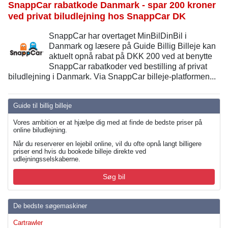
SnappCar rabatkode Danmark - spar 200 kroner
ved privat biludlejning hos SnappCar DK
SnappCar har overtaget MinBilDinBil i
Danmark og læsere på Guide Billig Billeje kan
aktuelt opnå rabat på DKK 200 ved at benytte
SnappCar rabatkoder ved bestilling af privat
biludlejning i Danmark. Via SnappCar billeje-platformen...
Guide til billig billeje
Vores ambition er at hjælpe dig med at finde de bedste priser på
online biludlejning.
Når du reserverer en lejebil online, vil du ofte opnå langt billigere
priser end hvis du bookede billeje direkte ved
udlejningsselskaberne.
Søg bil
De bedste søgemaskiner
Cartrawler