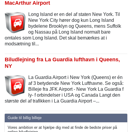
MacArthur Airport
Long Island er en del af staten New York. Til
New York City hører dog kun Long Island
bydelene Brooklyn og Queens, mens Suffolk
og Nassau på Long Island normalt bare
omtales som Long Island. Det skal bemærkes at i
modsætning til...
Biludlejning fra La Guardia lufthavn i Queens,
NY
La Guardia Airport i New York (Queens) er én
af 3 betydende New York Lufthavne. Se også:
Billeje fra JFK Airport - New York La Guardia f
ly- f orbindelser i USA og Canada Langt den
største del af trafikken i La Guardia Airport –...
Guide til billig billeje
Vores ambition er at hjælpe dig med at finde de bedste priser på
online biludlejning.