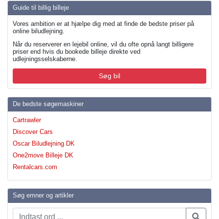
Guide til billig billeje
Vores ambition er at hjælpe dig med at finde de bedste priser på
online biludlejning.
Når du reserverer en lejebil online, vil du ofte opnå langt billigere
priser end hvis du bookede billeje direkte ved
udlejningsselskaberne.
Søg bil
De bedste søgemaskiner
Cartrawler
Discover Cars
Oscar Biludlejning DK
One2move Billeje DK
Rentalcars.com
Søg emner og artikler