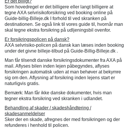
Er det billigt?
Som hovedregel er det billigere eller langt billigere at
tegne AXA selvrisikoforsikring ved booking online på
Guide-billig-Billeje.dk I forhold til ved skranken på
destinationen. Se også link til vores guide til, hvornår man
skal tegne ekstra forsikring på udljeningsbil ovenfor.
Er forsikringspolicen på dansk?
AXA selvrisiko-policen på dansk kan læses inden booking
under det givne billeje-tilbud på Guide-Billig-Billeje.dk .
Man får tilsendt danske forsikringsdokumenter fra AXA på
mail. Aflyses bilen inden lejen påbegyndes, aflyses
forsikringen automatisk uden at man behøver at bekymre
sig om den. Aflysning af forsikring inden lejens start er
naturligvis gratis.
Bemærk: Man får ikke danske dokumenter, hvis man
tegner ekstra forsikring ved skranken i udlandet.
Behandling af skader / skadeshåndtering /
skadesanmeldelser
Sker der en skade, afregnes der med forsikringen og der
refunderes i henhold til policen.