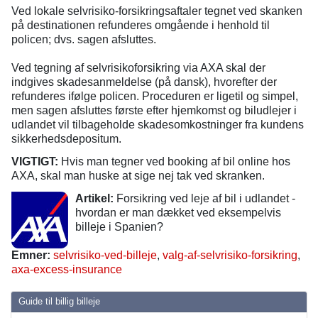
Ved lokale selvrisiko-forsikringsaftaler tegnet ved skanken
på destinationen refunderes omgående i henhold til
policen; dvs. sagen afsluttes.
Ved tegning af selvrisikoforsikring via AXA skal der
indgives skadesanmeldelse (på dansk), hvorefter der
refunderes ifølge policen. Proceduren er ligetil og simpel,
men sagen afsluttes første efter hjemkomst og biludlejer i
udlandet vil tilbageholde skadesomkostninger fra kundens
sikkerhedsdepositum.
VIGTIGT:
Hvis man tegner ved booking af bil online hos
AXA, skal man huske at sige nej tak ved skranken.
Artikel:
Forsikring ved leje af bil i udlandet -
hvordan er man dækket ved eksempelvis
billeje i Spanien?
Emner:
selvrisiko-ved-billeje
,
valg-af-selvrisiko-forsikring
,
axa-excess-insurance
Guide til billig billeje