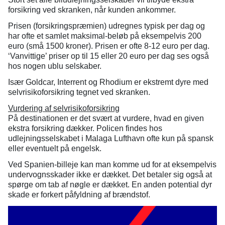
forsikring ved skranken, når kunden ankommer.
Prisen (forsikringspræmien) udregnes typisk per dag og
har ofte et samlet maksimal-beløb på eksempelvis 200
euro (små 1500 kroner). Prisen er ofte 8-12 euro per dag.
‘Vanvittige’ priser op til 15 eller 20 euro per dag ses også
hos nogen ublu selskaber.
Især Goldcar, Interrent og Rhodium er ekstremt dyre med
selvrisikoforsikring tegnet ved skranken.
Vurdering af selvrisikoforsikring
På destinationen er det svært at vurdere, hvad en given
ekstra forsikring dækker. Policen findes hos
udlejningsselskabet i Malaga Lufthavn ofte kun på spansk
eller eventuelt på engelsk.
Ved Spanien-billeje kan man komme ud for at eksempelvis
undervognsskader ikke er dækket. Det betaler sig også at
spørge om tab af nøgle er dækket. En anden potential dyr
skade er forkert påfyldning af brændstof.