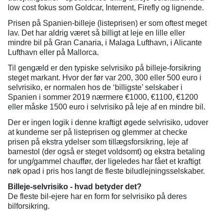
low cost fokus som Goldcar, Interrent, Firefly og lignende.
Prisen på Spanien-billeje (listeprisen) er som oftest meget
lav. Det har aldrig været så billigt at leje en lille eller
mindre bil på Gran Canaria, i Malaga Lufthavn, i Alicante
Lufthavn eller på Mallorca.
Til gengæld er den typiske selvrisiko på billeje-forsikring
steget markant. Hvor der før var 200, 300 eller 500 euro i
selvrisiko, er normalen hos de ‘billigste’ selskaber i
Spanien i sommer 2019 nærmere €1000, €1100, €1200
eller måske 1500 euro i selvrisiko på leje af en mindre bil.
Der er ingen logik i denne kraftigt øgede selvrisiko, udover
at kunderne ser på listeprisen og glemmer at checke
prisen på ekstra ydelser som tillægsforsikring, leje af
barnestol (der også er steget voldsomt) og ekstra betaling
for ung/gammel chauffør, der ligeledes har fået et kraftigt
nøk opad i pris hos langt de fleste biludlejningsselskaber.
Billeje-selvrisiko - hvad betyder det?
De fleste bil-ejere har en form for selvrisiko på deres
bilforsikring.