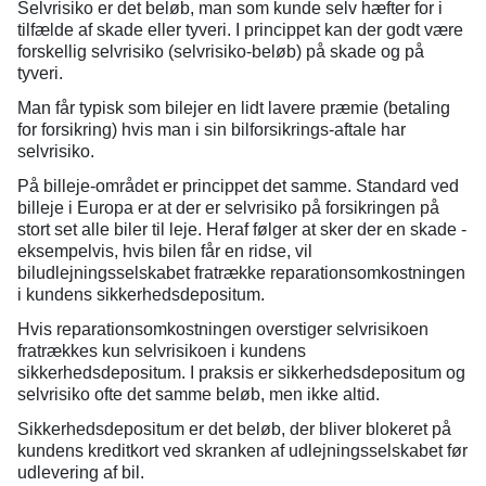
Selvrisiko er det beløb, man som kunde selv hæfter for i
tilfælde af skade eller tyveri. I princippet kan der godt være
forskellig selvrisiko (selvrisiko-beløb) på skade og på
tyveri.
Man får typisk som bilejer en lidt lavere præmie (betaling
for forsikring) hvis man i sin bilforsikrings-aftale har
selvrisiko.
På billeje-området er princippet det samme. Standard ved
billeje i Europa er at der er selvrisiko på forsikringen på
stort set alle biler til leje. Heraf følger at sker der en skade -
eksempelvis, hvis bilen får en ridse, vil
biludlejningsselskabet fratrække reparationsomkostningen
i kundens sikkerhedsdepositum.
Hvis reparationsomkostningen overstiger selvrisikoen
fratrækkes kun selvrisikoen i kundens
sikkerhedsdepositum. I praksis er sikkerhedsdepositum og
selvrisiko ofte det samme beløb, men ikke altid.
Sikkerhedsdepositum er det beløb, der bliver blokeret på
kundens kreditkort ved skranken af udlejningsselskabet før
udlevering af bil.