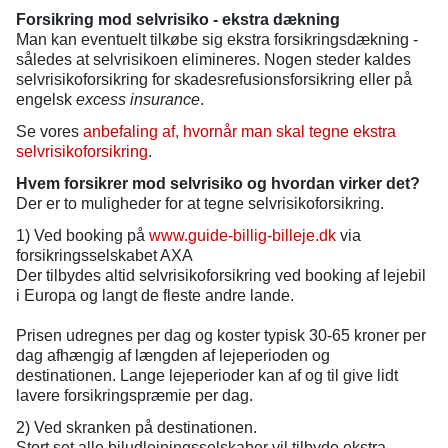
Forsikring mod selvrisiko - ekstra dækning
Man kan eventuelt tilkøbe sig ekstra forsikringsdækning -
således at selvrisikoen elimineres. Nogen steder kaldes
selvrisikoforsikring for skadesrefusionsforsikring eller på
engelsk
excess insurance
.
Se vores
anbefaling af, hvornår man skal tegne ekstra
selvrisikoforsikring
.
Hvem forsikrer mod selvrisiko og hvordan virker det?
Der er to muligheder for at tegne selvrisikoforsikring.
1) Ved booking på
www.guide-billig-billeje.dk
via
forsikringsselskabet AXA
Der tilbydes altid selvrisikoforsikring ved booking af lejebil
i Europa og langt de fleste andre lande.
Prisen udregnes per dag og koster typisk 30-65 kroner per
dag afhængig af længden af lejeperioden og
destinationen. Lange lejeperioder kan af og til give lidt
lavere forsikringspræmie per dag.
2) Ved skranken på destinationen.
Stort set alle biludlejningsselskaber vil tilbyde ekstra