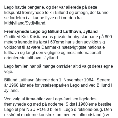
Lego havde pengene, og der var allerede på dette
tidspunkt fremsynede folk i Billund og omegn, der kunne
se fordelen i at kunne flyve ud i verden fra
Midtjylland/Sydjylland.
Fremsynede Lego og Billund Lufthavn, Jylland
Godtfred Kirk Kristiansens private hobby-startbane på 800
meters længde fra først i 60'erne har siden udviklet sig
voldsomt til at være Danmarks næstvigtigste nationale
lufthavn og langt den vigtigste og mest internationalt
orienterede lufthavn i Jylland.
Lego familen har på mange områder altid valgt deres egne
veje.
Billund Lufthavn åbnede den 1. November 1964 . Senere i
år 1968 åbnede forlystelsenparken Legoland ved Billund i
Jylland.
Ved valg af firma-biler var Lego-familien ligeledes
fremsynede og med på noderne. Sidst i 1960'erne bestilte
Lego et par NSU RO-80 biler til Lego direktions-brug. Den
ekstrémt moderne konstruktion med en luftmodstand (cw-