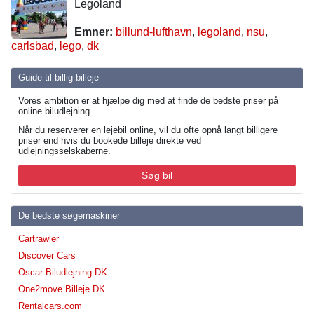
Legoland
Emner:
billund-lufthavn
,
legoland
,
nsu
,
carlsbad
,
lego
,
dk
Guide til billig billeje
Vores ambition er at hjælpe dig med at finde de bedste priser på
online biludlejning.
Når du reserverer en lejebil online, vil du ofte opnå langt billigere
priser end hvis du bookede billeje direkte ved
udlejningsselskaberne.
Søg bil
De bedste søgemaskiner
Cartrawler
Discover Cars
Oscar Biludlejning DK
One2move Billeje DK
Rentalcars.com