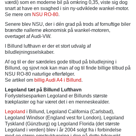
værdi) som en moderne bil på omkring 0,35, viste sig dog
snart at have en svaghed i sin ny-udviklede wankel-motor.
Se mere om
NSU RO-80
.
Senere blev NSU, der i dén grad på trods af fornuftige biler
brændte nallerne økonomisk på wankel-motoren,
overtaget af Audi-VW.
I Billund lufthavn er der et stort udvalg af
biludlejningsselskaber.
Af og til er der særdeles gode tilbud på biludlejning i
Billund, og sjovt nok kan man af og til finde billige tilbud på
NSU RO-80 naturlige efterfølger.
Se artikel om
billig Audi A4 i Billund
.
Legoland tæt på Billund Lufthavn
Forlystelsesparken Legoland er Billunds største
trækplaster og har været det i en menneskealder.
Legoland
i Billund, Legoland California (Carlsbad),
Legoland Windsor (England vest for London), Legoland
Tyskland (Günzburg) og Legoland Florida (det største
Legoland i verden) blev i år 2004 solgt fra i forbindelse
med en større omstrukturering i den på dette tidspunkt