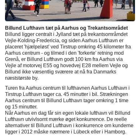
Billund Lufthavn tæt på Aarhus og Trekantsområdet
Billund ligger centralt i Jylland tæt på trekantsområmdet
Vejle-Kolding-Fredericia, og siden Aarhus Lufthavn er
placeret 'hjælpeløst' ved Tirstrup omkring 45 kilometer fra
Aarhus centrum - og tilmed i den 'forkerte' retning mod
Grenå, er Billund Lufthavn godt 100 km fra Aarhus via
Vejle af motorvej E55 og hovedvej E28 mellem Vejle og
Billund ikke væsentlig sværere at nå fra Danmarks
næststørste by.
Turen fra Aarhus centrum til lufthavnen Aarhus Lufthavn i
Tirstrup Lufthavn tager ca. 45 minutter i bil. Strækningen
Aarhus centrum til Billund Lufthavn tager omkring 1 time
og 15 minutter.
Når Aarhus en dag får sin egen lokale lufthavn vil Billund
Lufthavn utvivlsomt mærke øget konkurrence. De reelle
alternativer til Billund Lufthavn i konkurrence om kunderne
ligger i 2012 måske nærmere i Lübeck eller i Hamborg.