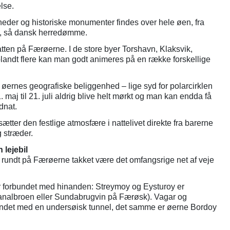
lse.
der og historiske monumenter findes over hele øen, fra
sk, så dansk herredømme.
atten på Færøerne. I de store byer Torshavn, Klaksvik,
blandt flere kan man godt animeres på en række forskellige
f øernes geografiske beliggenhed – lige syd for polarcirklen
1. maj til 21. juli aldrig blive helt mørkt og man kan endda få
idnat.
sætter den festlige atmosfære i nattelivet direkte fra barerne
 stræder.
 lejebil
e rundt på Færøerne takket være det omfangsrige net af veje
r forbundet med hinanden: Streymoy og Eysturoy er
analbroen eller Sundabrugvin på Færøsk). Vagar og
undet med en undersøisk tunnel, det samme er øerne Bordoy