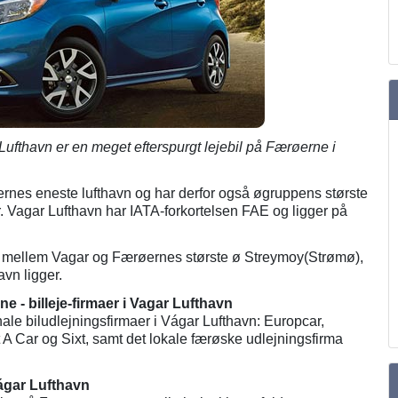
ufthavn er en meget efterspurgt lejebil på Færøerne i
rnes eneste lufthavn og har derfor også øgruppens største
r. Vagar Lufthavn har IATA-forkortelsen FAE og ligger på
e mellem Vagar og Færøernes største ø Streymoy(Strømø),
vn ligger.
e - billeje-firmaer i Vagar Lufthavn
ale biludlejningsfirmaer i Vágar Lufthavn: Europcar,
 A Car og Sixt, samt det lokale færøske udlejningsfirma
 Vágar Lufthavn