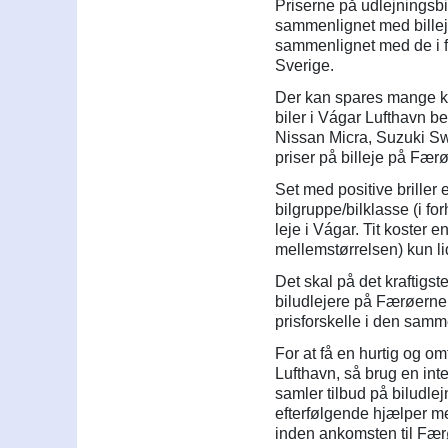
Priserne på udlejningsbi
sammenlignet med billej
sammenlignet med de i 
Sverige.
Der kan spares mange kro
biler i Vágar Lufthavn b
Nissan Micra, Suzuki Sw
priser på billeje på Fæ
Set med positive briller e
bilgruppe/bilklasse (i fo
leje i Vágar. Tit koster 
mellemstørrelsen) kun li
Det skal på det kraftigst
biludlejere på Færøerne 
prisforskelle i den samm
For at få en hurtig og o
Lufthavn, så brug en int
samler tilbud på biludle
efterfølgende hjælper me
inden ankomsten til Fær