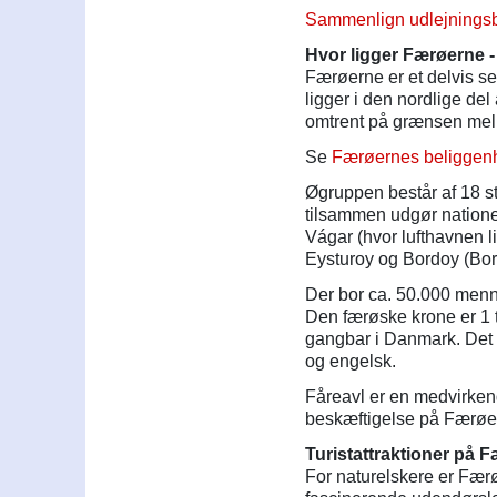
Sammenlign udlejningsbi
Hvor ligger Færøerne 
Færøerne er et delvis s
ligger i den nordlige de
omtrent på grænsen mel
Se
Færøernes beliggenh
Øgruppen består af 18 s
tilsammen udgør natione
Vágar (hvor lufthavnen 
Eysturoy og Bordoy (Bor
Der bor ca. 50.000 menn
Den færøske krone er 1 
gangbar i Danmark. Det 
og engelsk.
Fåreavl er en medvirkend
beskæftigelse på Færøe
Turistattraktioner på 
For naturelskere er Fær