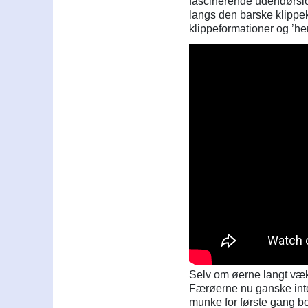
fascinerende udendørslok
langs den barske klippe
klippeformationer og ’he
Selv om øerne langt væk
Færøerne nu ganske inter
munke for første gang bos