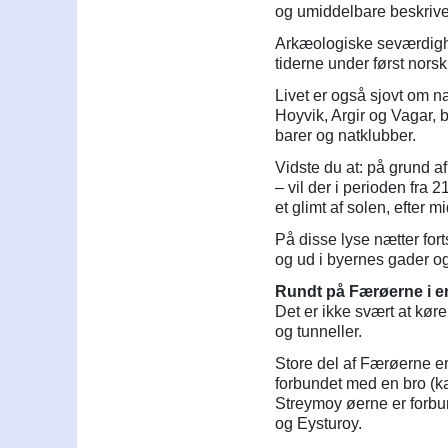
og umiddelbare beskrive
Arkæologiske seværdighe
tiderne under først nor
Livet er også sjovt om n
Hoyvik, Argir og Vagar, 
barer og natklubber.
Vidste du at: på grund a
– vil der i perioden fra 2
et glimt af solen, efter m
På disse lyse nætter fort
og ud i byernes gader og
Rundt på Færøerne i en
Det er ikke svært at kør
og tunneller.
Store del af Færøerne e
forbundet med en bro (k
Streymoy øerne er forb
og Eysturoy.