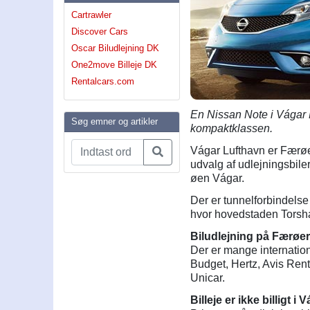
Cartrawler
Discover Cars
Oscar Biludlejning DK
One2move Billeje DK
Rentalcars.com
En Nissan Note i Vágar L
Søg emner og artikler
kompaktklassen.
Vágar Lufthavn er Færøe
udvalg af udlejningsbile
øen Vágar.
Der er tunnelforbindels
hvor hovedstaden Torsha
Biludlejning på Færøern
Der er mange internation
Budget, Hertz, Avis Rent
Unicar.
Billeje er ikke billigt i