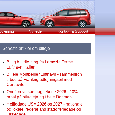
udlejning
Nyheder
Kontakt & Support
Seneste artikler om billeje
Billig biludlejning fra Lamezia Terme
Lufthavn, Italien
Billeje Montpellier Lufthavn - sammenlign
tilbud på Frankrig udlejningsbil med
Cartrawler
One2move kampagnekode 2026 - 10%
rabat på biludlejning i hele Danmark
Helligdage USA 2026 og 2027 - nationale
og lokale (federal and state) feriedage og
lukkedage