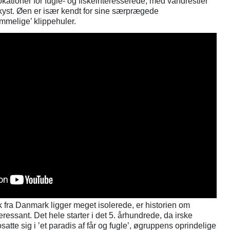
ationer for fugle- og fiskeinteresserede, med vandrestier
kyst. Øen er især kendt for sine særprægede
mmelige’ klippehuler.
 fra Danmark ligger meget isolerede, er historien om
essant. Det hele starter i det 5. århundrede, da irske
atte sig i ’et paradis af får og fugle’, øgruppens oprindelige