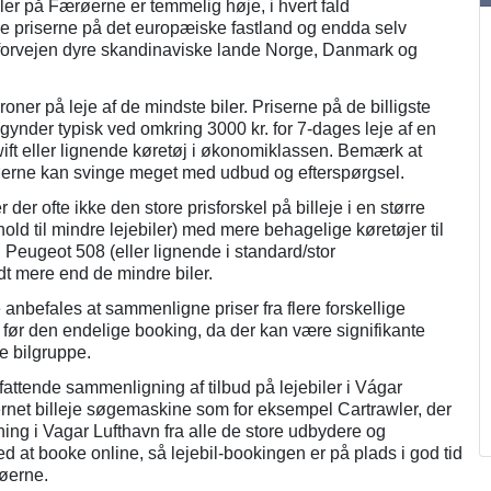
ler på Færøerne er temmelig høje, i hvert fald
e priserne på det europæiske fastland og endda selv
forvejen dyre skandinaviske lande Norge, Danmark og
ner på leje af de mindste biler. Priserne på de billigste
egynder typisk ved omkring 3000 kr. for 7-dages leje af en
ift eller lignende køretøj i økonomiklassen. Bemærk at
røerne kan svinge meget med udbud og efterspørgsel.
r der ofte ikke den store prisforskel på billeje i en større
rhold til mindre lejebiler) med mere behagelige køretøjer til
en Peugeot 508 (eller lignende i standard/stor
dt mere end de mindre biler.
e anbefales at sammenligne priser fra flere forskellige
før den endelige booking, da der kan være signifikante
e bilgruppe.
mfattende sammenligning af tilbud på lejebiler i Vágar
ernet billeje søgemaskine som for eksempel Cartrawler, der
jning i Vagar Lufthavn fra alle de store udbydere og
d at booke online, så lejebil-bookingen er på plads i god tid
øerne.