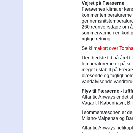
Vejret på Færøerne
Færøernes klima er kend
kommer temperaturerne 
gennemsnitstemperature
260 regnvejrsdage om å
sommervarme i en kort p
rigtige retning.
Se
klimakort over Tors
Den bedste tid på året t
temperaturerne er på sit
meget ustabilt på Færøern
blæsende og fugtigt hele
vandafvisende vandrerud
Flyv til Færøerne - luf
Atlantic Airways er det s
Vagar til København, Bi
I sommersæsonen er der t
Milano-Malpensa og Bar
Atlantic Airways helikop