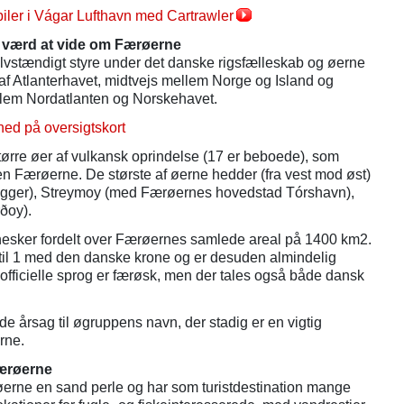
ler i Vágar Lufthavn med Cartrawler
- værd at vide om Færøerne
elvstændigt styre under det danske rigsfælleskab og øerne
l af Atlanterhavet, midtvejs mellem Norge og Island og
lem Nordatlanten og Norskehavet.
ed på oversigtskort
tørre øer af vulkansk oprindelse (17 er beboede), som
n Færøerne. De største af øerne hedder (fra vest mod øst)
ligger), Streymoy (med Færøernes hovedstad Tórshavn),
ðoy).
esker fordelt over Færøernes samlede areal på 1400 km2.
til 1 med den danske krone og er desuden almindelig
officielle sprog er færøsk, men der tales også både dansk
e årsag til øgruppens navn, der stadig er en vigtig
rne.
Færøerne
øerne en sand perle og har som turistdestination mange