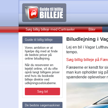
Søg billig billeje med Cartrawler
Biler
Biludlejning i Va
Guide til billig billeje
Lej en bil i Vagar Lufth
Vores ambition er at
hjælpe dig med at finde
tempo.
de bedste priser på
online biludlejning.
Søg billig billeje på Fæ
Når du reserverer en
Færøerne er kendt for s
lejebil online, vil du ofte
man kun opholder sig på
opnå langt billigere priser
end hvis du bookede
spændende oplevelser me
billeje direkte ved
udlejningsselskaberne.
Søg bil
De bedste søgemaskiner