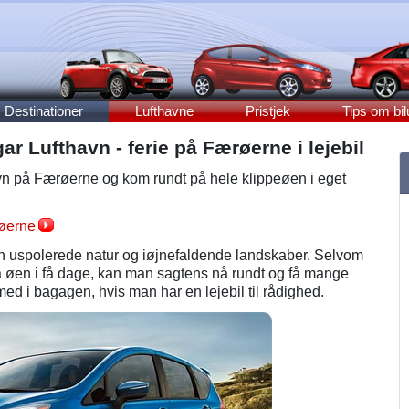
Destinationer
Lufthavne
Pristjek
Tips om bil
gar Lufthavn - ferie på Færøerne i lejebil
avn på Færøerne og kom rundt på hele klippeøen i eget
røerne
in uspolerede natur og iøjnefaldende landskaber. Selvom
 øen i få dage, kan man sagtens nå rundt og få mange
d i bagagen, hvis man har en lejebil til rådighed.