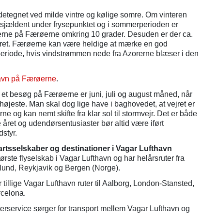
etegnet ved milde vintre og kølige somre. Om vinteren
sjældent under frysepunktet og i sommerperioden er
rne på Færøerne omkring 10 grader. Desuden er der ca.
ret. Færøerne kan være heldige at mærke en god
eriode, hvis vindstrømmen nede fra Azorerne blæser i den
havn på Færøerne
.
il et besøg på Færøerne er juni, juli og august måned, når
 højeste. Man skal dog lige have i baghovedet, at vejret er
e og kan nemt skifte fra klar sol til stormvejr. Det er både
 året og udendørsentusiaster bør altid være iført
styr.
tfartsselskaber og destinationer i Vagar Lufthavn
tørste flyselskab i Vagar Lufthavn og har helårsruter fra
llund, Reykjavik og Bergen (Norge).
illige Vagar Lufthavn ruter til Aalborg, London-Stansted,
celona.
terservice sørger for transport mellem Vagar Lufthavn og