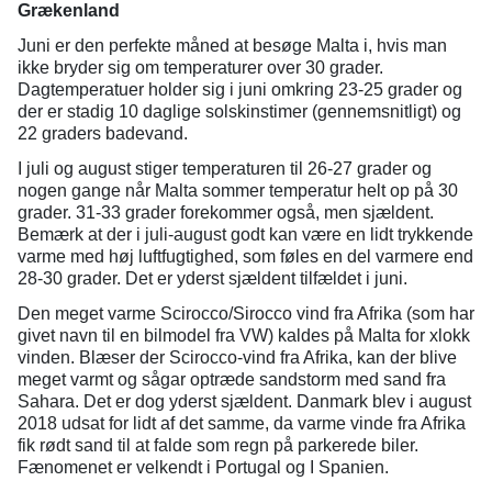
Grækenland
Juni er den perfekte måned at besøge Malta i, hvis man
ikke bryder sig om temperaturer over 30 grader.
Dagtemperatuer holder sig i juni omkring 23-25 grader og
der er stadig 10 daglige solskinstimer (gennemsnitligt) og
22 graders badevand.
I juli og august stiger temperaturen til 26-27 grader og
nogen gange når Malta sommer temperatur helt op på 30
grader. 31-33 grader forekommer også, men sjældent.
Bemærk at der i juli-august godt kan være en lidt trykkende
varme med høj luftfugtighed, som føles en del varmere end
28-30 grader. Det er yderst sjældent tilfældet i juni.
Den meget varme Scirocco/Sirocco vind fra Afrika (som har
givet navn til en bilmodel fra VW) kaldes på Malta for xlokk
vinden. Blæser der Scirocco-vind fra Afrika, kan der blive
meget varmt og sågar optræde sandstorm med sand fra
Sahara. Det er dog yderst sjældent. Danmark blev i august
2018 udsat for lidt af det samme, da varme vinde fra Afrika
fik rødt sand til at falde som regn på parkerede biler.
Fænomenet er velkendt i Portugal og I Spanien.