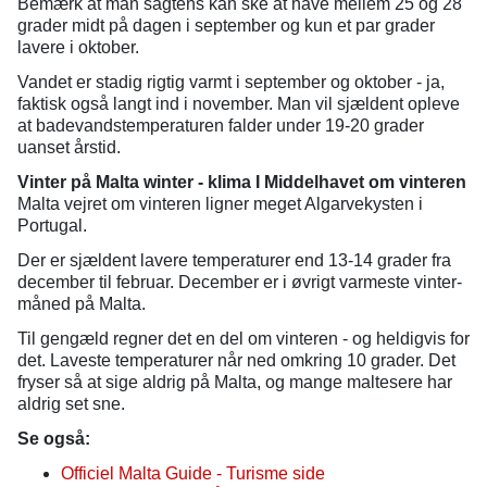
Bemærk at man sagtens kan ske at have mellem 25 og 28
grader midt på dagen i september og kun et par grader
lavere i oktober.
Vandet er stadig rigtig varmt i september og oktober - ja,
faktisk også langt ind i november. Man vil sjældent opleve
at badevandstemperaturen falder under 19-20 grader
uanset årstid.
Vinter på
Malta winter - klima I Middelhavet om vinteren
Malta vejret om vinteren ligner meget Algarvekysten i
Portugal.
Der er sjældent lavere temperaturer end 13-14 grader fra
december til februar. December er i øvrigt varmeste vinter-
måned på Malta.
Til gengæld regner det en del om vinteren - og heldigvis for
det. Laveste temperaturer når ned omkring 10 grader. Det
fryser så at sige aldrig på Malta, og mange maltesere har
aldrig set sne.
Se også:
Officiel Malta Guide - Turisme side