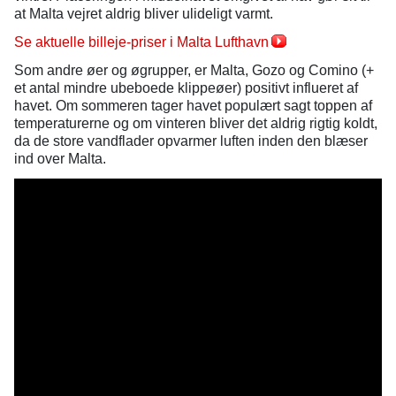
at Malta vejret aldrig bliver ulideligt varmt.
Se aktuelle billeje-priser i Malta Lufthavn
Som andre øer og øgrupper, er Malta, Gozo og Comino (+
et antal mindre ubeboede klippeøer) positivt influeret af
havet. Om sommeren tager havet populært sagt toppen af
temperaturerne og om vinteren bliver det aldrig rigtig koldt,
da de store vandflader opvarmer luften inden den blæser
ind over Malta.