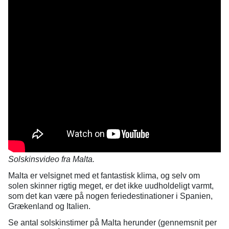
Solskinsvideo fra Malta.
Malta er velsignet med et fantastisk klima, og selv om
solen skinner rigtig meget, er det ikke uudholdeligt varmt,
som det kan være på nogen feriedestinationer i Spanien,
Grækenland og Italien.
Se antal solskinstimer på Malta herunder (gennemsnit per