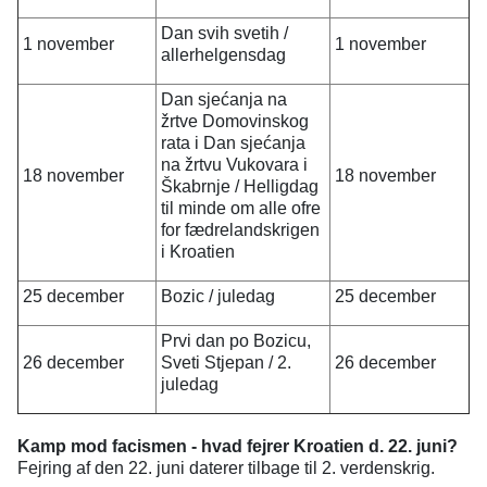
Dan svih svetih /
1 november
1 november
allerhelgensdag
Dan sjećanja na
žrtve Domovinskog
rata i Dan sjećanja
na žrtvu Vukovara i
18 november
18 november
Škabrnje / Helligdag
til minde om alle ofre
for fædrelandskrigen
i Kroatien
25 december
Bozic / juledag
25 december
Prvi dan po Bozicu,
26 december
Sveti Stjepan / 2.
26 december
juledag
Kamp mod facismen - hvad fejrer Kroatien d. 22. juni?
Fejring af den 22. juni daterer tilbage til 2. verdenskrig.