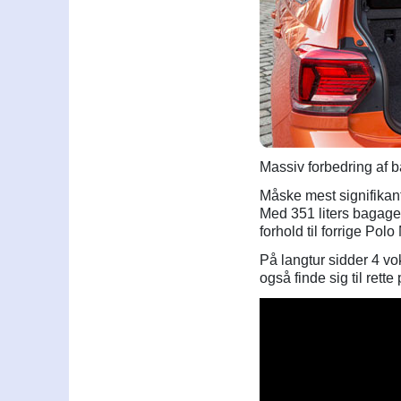
Massiv forbedring af b
Måske mest signifikant
Med 351 liters bagagep
forhold til forrige Polo
På langtur sidder 4 vo
også finde sig til ret