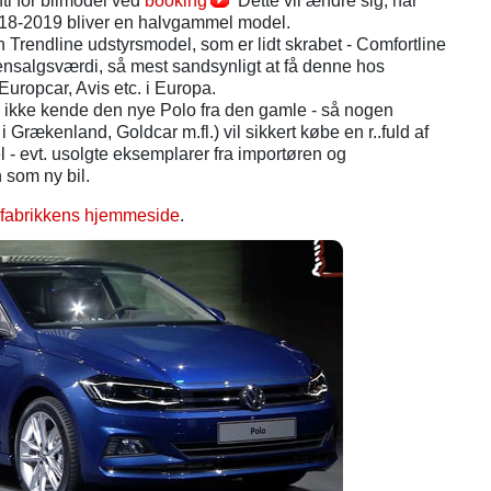
nti for bilmodel ved
booking
Dette vil ændre sig, når
18-2019 bliver en halvgammel model.
en Trendline udstyrsmodel, som er lidt skrabet - Comfortline
nsalgsværdi, så mest sandsynligt at få denne hos
 Europcar, Avis etc. i Europa.
ikke kende den nye Polo fra den gamle - så nogen
i Grækenland, Goldcar m.fl.) vil sikkert købe en r..fuld af
- evt. usolgte eksemplarer fra importøren og
 som ny bil.
fabrikkens hjemmeside
.