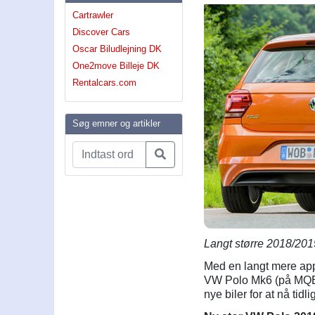
Cartrawler
Discover Cars
Oscar Biludlejning DK
One2move Billeje DK
Rentalcars.com
Søg emner og artikler
Langt større 2018/201
Med en langt mere appe
VW Polo Mk6 (på MQB A
nye biler for at nå tidl