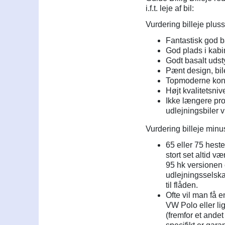
i.f.t. leje af bil:
Vurdering billeje pluss
Fantastisk god b
God plads i kab
Godt basalt udst
Pænt design, bile
Topmoderne kon
Højt kvalitetsni
Ikke længere pr
udlejningsbiler 
Vurdering billeje minu
65 eller 75 hestek
stort set altid v
95 hk versionen e
udlejningsselska
til flåden.
Ofte vil man få 
VW Polo eller li
(fremfor et andet