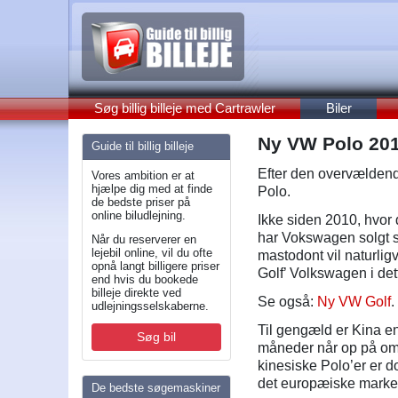
Søg billig billeje med Cartrawler
Biler
Ny VW Polo 201
Guide til billig billeje
Efter den overvældend
Vores ambition er at
hjælpe dig med at finde
Polo.
de bedste priser på
online biludlejning.
Ikke siden 2010, hvor 
har Vokswagen solgt s
Når du reserverer en
lejebil online, vil du ofte
mastodont vil naturlig
opnå langt billigere priser
Golf’ Volkswagen i de
end hvis du bookede
billeje direkte ved
Se også:
Ny VW Golf
.
udlejningsselskaberne.
Til gengæld er Kina e
Søg bil
måneder når op på omk
kinesiske Polo’er er d
det europæiske marke
De bedste søgemaskiner