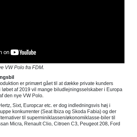
nye VW Polo fra FDM.
ngsbil
duktion er primært gået til at dække private kunders
 i løbet af 2019 vil mange biludlejningsselskaber i Europa
 af den nye VW Polo.
 Hertz, Sixt, Europcar etc. er dog indledningsvis høj i
gruppe konkurrenter (Seat Ibiza og Skoda Fabia) og der
lternativer til superminiklassen/økonomiklasse-biler til
issan Micra, Renault Clio, Citroen C3, Peugeot 208, Ford