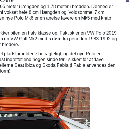
8-2019
05 meter i længden og 1,78 meter i bredden. Dermed er
i vokset hele 8 cm i længden og ’voldsomme’ 7 cm i
en nye Polo Mk6 er en anelse lavere en Mk5 med knap
kker bilen en halv klasse op. Faktisk er en VW Polo 2019
som en VW Golf Mk2 med 5 døre fra perioden 1983-1992 og
r bredere.
et pladsforholdene betragteligt, og det nye Polo er
 indrettet end nogen sinde før - sikkert for at ’lave
dellerne Seat Ibiza og Skoda Fabia (i Fabia anvendes den
form).