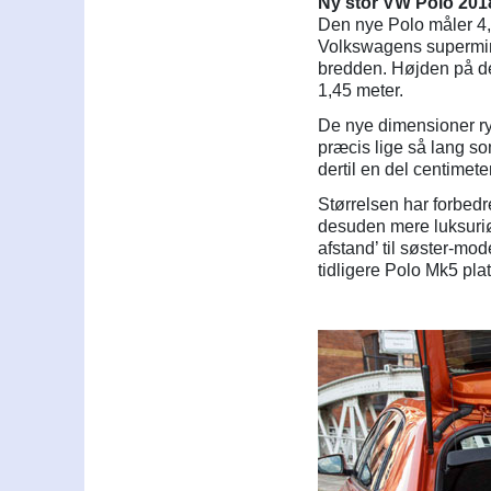
Ny stor VW Polo 201
Den nye Polo måler 4,
Volkswagens supermin
bredden. Højden på d
1,45 meter.
De nye dimensioner ry
præcis lige så lang 
dertil en del centimete
Størrelsen har forbedr
desuden mere luksuriøst
afstand’ til søster-mo
tidligere Polo Mk5 plat