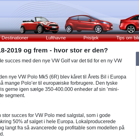
Destinationer
Lufthavne
Pristjek
Tips om bil
8-2019 og frem - hvor stor er den?
e succes med den nye VW Golf var det tid for en ny VW
den nye VW Polo Mk5 (6R) blev kåret til Årets Bil i Europa
å mange Polo’er til europæiske forbrugere. Den tyske
vis gerne igen sælge 350-400.000 enheder af sin ’mini-
tte segment.
n stor succes for VW Polo med salgstal, som i gode
ring 50% af salget i hele Europa. Lokalproducerede
og langt fra så avancerede og profitable som modellen på
d.