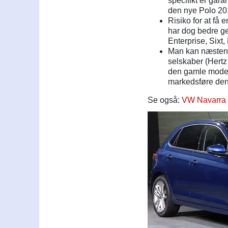
specifikt er gara
den nye Polo 20
Risiko for at få 
har dog bedre ge
Enterprise, Sixt,
Man kan næsten 
selskaber (Hertz 
den gamle model 
markedsføre den
Se også:
VW Navarra 