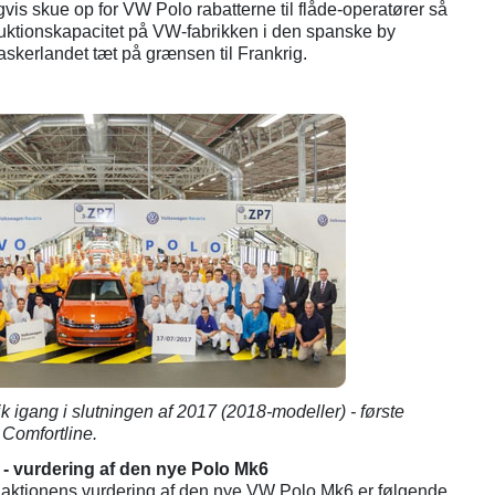
vis skue op for VW Polo rabatterne til flåde-operatører så
duktionskapacitet på VW-fabrikken i den spanske by
Baskerlandet tæt på grænsen til Frankrig.
 igang i slutningen af 2017 (2018-modeller) - første
 Comfortline.
- vurdering af den nye Polo Mk6
redaktionens vurdering af den nye VW Polo Mk6 er følgende