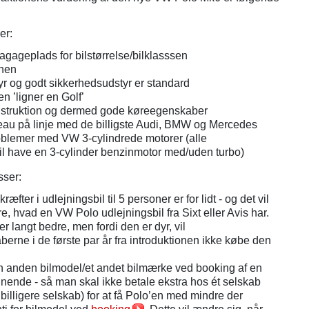
er:
agageplads for bilstørrelse/bilklasssen
inen
yr og godt sikkerhedsudstyr er standard
n ’ligner en Golf’
struktion og dermed gode køreegenskaber
veau på linje med de billigste Audi, BMW og Mercedes
oblemer med VW 3-cylindrede motorer (alle
vil have en 3-cylinder benzinmotor med/uden turbo)
sser:
ræfter i udlejningsbil til 5 personer er for lidt - og det vil
ære, hvad en VW Polo udlejningsbil fra Sixt eller Avis har.
r langt bedre, men fordi den er dyr, vil
berne i de første par år fra introduktionen ikke købe den
en anden bilmodel/et andet bilmærke ved booking af en
gnende - så man skal ikke betale ekstra hos ét selskab
 billigere selskab) for at få Polo’en med mindre der