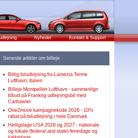
udlejning
Nyheder
Kontakt & Support
Seneste artikler om billeje
Billig biludlejning fra Lamezia Terme
Lufthavn, Italien
Billeje Montpellier Lufthavn - sammenlign
tilbud på Frankrig udlejningsbil med
Cartrawler
One2move kampagnekode 2026 - 10%
rabat på biludlejning i hele Danmark
Helligdage USA 2026 og 2027 - nationale
og lokale (federal and state) feriedage og
lukkedage