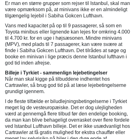
Er man en større grupper som rejser til Istanbul, skal man
være opmærksom på, at minivans ikke er en almindeligt
tilgængelig lejebil i Sabiha Gokcen Lufthavn.
Vans med kapacitet på op til 9 passagerer, så som en
Toyota minibus eller lignende kan lejes for omkring 4.000
til 4.700 kr. for en uge i højsæsonen. Mindre minivans
(MPV), med plads til 7 passagerer, kan være svære at
finde i Sabiha Gokcen Lufthavn. Det tilrådes at søge og
booke en minivan i lige præcis denne Istanbul lufthavn i
god tid inden afrejse.
Billeje i Tyrkiet - sammenlign lejebetingelser
Når man skal kigge på tilbuddene indhentet hos
Cartrawler, så brug god tid på at læse lejebetingelserne
grundigt igennem.
I de fleste tilfælde er biludlejningsbetingelserne i Tyrkiet
meget lig de vesteuropæiske. Det er dog ulejligheden
værd at gennemgå flere tilbud før den endelige booking,
da man kan blive behageligt overrasket over flere fordele
ved Istanbul Lufthavn billeje. Det er ikke usædvanligt hos
Cartrawler at få gratis mulighed for ekstra chauffør eller
meget lav selvrisiko på biler i den dyre ende af