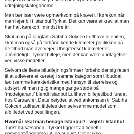
udlejningskategorierne.
Man bør især være opmærksom på kravet til kørekort når
man lejer bil i Istanbul Tyrkiet. Det kan være et krav, at man
har haft kørekort i mindst tre år.
Skal man på langfart i Sabiha Gokcen Lufthavn lejebilen,
skal man også på forhånd kende kilometer-politikken på
de tilbud man overvejer. Ubegrænset kilometer er
almindeligt i Tyrkiet billeje, men der kan være undtagelser
ved visse modeller.
Selvom de fleste biludlejningsfirmaer forbeholder sig retten
til at udlevere et køretøj i samme kategori som tilbuddet
lød (samme karakteristika med hensyn til størrelse og
udstyr), vil man rigtig mange gange støde på
’modelgaranti’ blandt Istanbul Lufthavn billejetilbud fundet
hos Cartrawler. Dette betyder, at ved ankomsten til Sabiha
Gokcen Lufthavn tildeles den selvsamme model som
afbilledet ved bestillingen.
Hvornår skal man besøge Istanbul? - vejret i Istanbul
Turist højsæsonen i Tyrkiet ligger traditionelt i
sommermånederne juli og august. Det er ikke