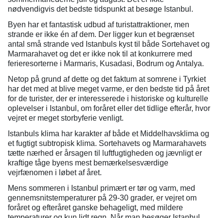
nødvendigvis det bedste tidspunkt at besøge Istanbul.
Byen har et fantastisk udbud af turistattraktioner, men
strande er ikke én af dem. Der ligger kun et begrænset
antal små strande ved Istanbuls kyst til både Sortehavet og
Marmarahavet og det er ikke nok til at konkurrere med
ferieresorterne i Marmaris, Kusadasi, Bodrum og Antalya.
Netop på grund af dette og det faktum at somrene i Tyrkiet
har det med at blive meget varme, er den bedste tid på året
for de turister, der er interesserede i historiske og kulturelle
oplevelser i Istanbul, om foråret eller det tidlige efterår, hvor
vejret er meget storbyferie venligt.
Istanbuls klima har karakter af både et Middelhavsklima og
et fugtigt subtropisk klima. Sortehavets og Marmarahavets
tætte nærhed er årsagen til luftfugtigheden og jævnligt er
kraftige tåge byens mest bemærkelsesværdige
vejrfænomen i løbet af året.
Mens sommeren i Istanbul primært er tør og varm, med
gennemsnitstemperaturer på 29-30 grader, er vejret om
foråret og efteråret ganske behageligt, med mildere
temperaturer og kun lidt regn. Når man besøger Istanbul