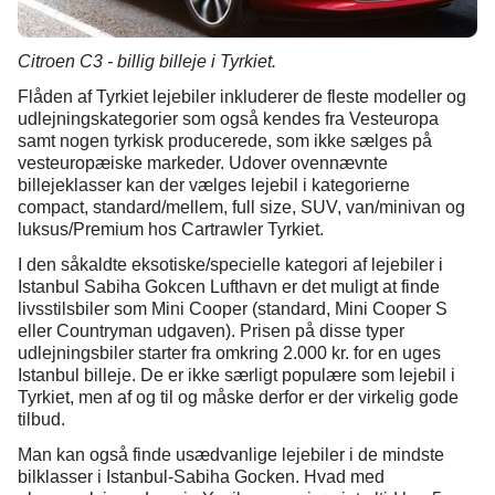
Citroen C3 - billig billeje i Tyrkiet.
Flåden af Tyrkiet lejebiler inkluderer de fleste modeller og
udlejningskategorier som også kendes fra Vesteuropa
samt nogen tyrkisk producerede, som ikke sælges på
vesteuropæiske markeder. Udover ovennævnte
billejeklasser kan der vælges lejebil i kategorierne
compact, standard/mellem, full size, SUV, van/minivan og
luksus/Premium hos Cartrawler Tyrkiet.
I den såkaldte eksotiske/specielle kategori af lejebiler i
Istanbul Sabiha Gokcen Lufthavn er det muligt at finde
livsstilsbiler som Mini Cooper (standard, Mini Cooper S
eller Countryman udgaven). Prisen på disse typer
udlejningsbiler starter fra omkring 2.000 kr. for en uges
Istanbul billeje. De er ikke særligt populære som lejebil i
Tyrkiet, men af og til og måske derfor er der virkelig gode
tilbud.
Man kan også finde usædvanlige lejebiler i de mindste
bilklasser i Istanbul-Sabiha Gocken. Hvad med