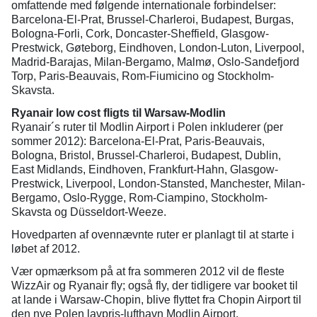
omfattende med følgende internationale forbindelser:
Barcelona-El-Prat, Brussel-Charleroi, Budapest, Burgas,
Bologna-Forli, Cork, Doncaster-Sheffield, Glasgow-
Prestwick, Gøteborg, Eindhoven, London-Luton, Liverpool,
Madrid-Barajas, Milan-Bergamo, Malmø, Oslo-Sandefjord
Torp, Paris-Beauvais, Rom-Fiumicino og Stockholm-
Skavsta.
Ryanair low cost fligts til Warsaw-Modlin
Ryanair´s ruter til Modlin Airport i Polen inkluderer (per
sommer 2012): Barcelona-El-Prat, Paris-Beauvais,
Bologna, Bristol, Brussel-Charleroi, Budapest, Dublin,
East Midlands, Eindhoven, Frankfurt-Hahn, Glasgow-
Prestwick, Liverpool, London-Stansted, Manchester, Milan-
Bergamo, Oslo-Rygge, Rom-Ciampino, Stockholm-
Skavsta og Düsseldort-Weeze.
Hovedparten af ovennævnte ruter er planlagt til at starte i
løbet af 2012.
Vær opmærksom på at fra sommeren 2012 vil de fleste
WizzAir og Ryanair fly; også fly, der tidligere var booket til
at lande i Warsaw-Chopin, blive flyttet fra Chopin Airport til
den nye Polen lavpris-lufthavn Modlin Airport.