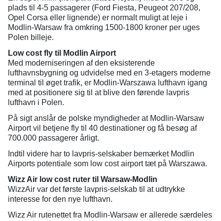
plads til 4-5 passagerer (Ford Fiesta, Peugeot 207/208,
Opel Corsa eller lignende) er normalt muligt at leje i
Modlin-Warsaw fra omkring 1500-1800 kroner per uges
Polen billeje.
Low cost fly til Modlin Airport
Med moderniseringen af den eksisterende
lufthavnsbygning og udvidelse med en 3-etagers moderne
terminal til øget trafik, er Modlin-Warszawa lufthavn igang
med at positionere sig til at blive den førende lavpris
lufthavn i Polen.
På sigt anslår de polske myndigheder at Modlin-Warsaw
Airport vil betjene fly til 40 destinationer og få besøg af
700.000 passagerer årligt.
Indtil videre har to lavpris-selskaber bemærket Modlin
Airports potentiale som low cost airport tæt på Warszawa.
Wizz Air low cost ruter til Warsaw-Modlin
WizzAir var det første lavpris-selskab til at udtrykke
interesse for den nye lufthavn.
Wizz Air rutenettet fra Modlin-Warsaw er allerede særdeles