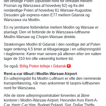
det vestlige Polen (oplandet nord for området mellem
Poznan og Warszawa af hovedvej 62) og fra det
nordøstlige Polen af hovedvej 61 Warsaw-Augustow.
Desuden går express-ruten E77 mellem Gdansk og
Warszawa via Modlin.
En ny jernbane forbindelse mellem Modlin og Warsaw er
planlagt. Den vil forbinde de to Warszawa-lufthavne
Modlin-Warsaw og Chopin-Warsaw direkte.
Strækningen Modlin til Gdansk i den nordlige del af Polen
tager omkring 4,5 timer at tilbagelægge i en udlejnningsbil
i dagtimerne. Kører man senere på aftenen eller om natten
tager de 310 km ofte væsentlig kortere tid.
Se også:
Billig Polen billeje i Gdansk
Rent-a-car tilbud i Modlin-Warsaw Airport
En udlejningsbil fra Modlin Lufthavn er ofte den nemmeste
transportløsning, når man ankommer til lavpris-lufthavnen
nord for Warszawa.
Alle de store udlejningsselskaber forventes at åbne
kontorer i Modlin-Warsaw Airport. Herunder Avis Rent-A-
Car, Hertz Car Hire, Budget Poland, Sixt, Dollar Thrifty,