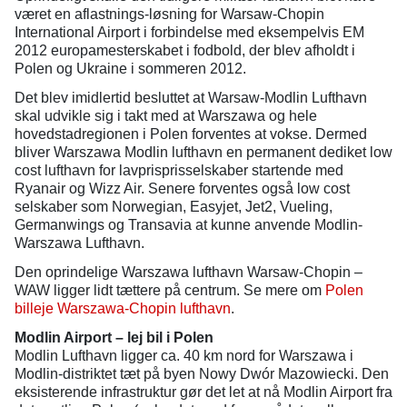
været en aflastnings-løsning for Warsaw-Chopin
International Airport i forbindelse med eksempelvis EM
2012 europamesterskabet i fodbold, der blev afholdt i
Polen og Ukraine i sommeren 2012.
Det blev imidlertid besluttet at Warsaw-Modlin Lufthavn
skal udvikle sig i takt med at Warszawa og hele
hovedstadregionen i Polen forventes at vokse. Dermed
bliver Warszawa Modlin lufthavn en permanent dediket low
cost lufthavn for lavprisprisselskaber startende med
Ryanair og Wizz Air. Senere forventes også low cost
selskaber som Norwegian, Easyjet, Jet2, Vueling,
Germanwings og Transavia at kunne anvende Modlin-
Warszawa Lufthavn.
Den oprindelige Warszawa lufthavn Warsaw-Chopin –
WAW ligger lidt tættere på centrum. Se mere om
Polen
billeje Warszawa-Chopin lufthavn
.
Modlin Airport – lej bil i Polen
Modlin Lufthavn ligger ca. 40 km nord for Warszawa i
Modlin-distriktet tæt på byen Nowy Dwór Mazowiecki. Den
eksisterende infrastruktur gør det let at nå Modlin Airport fra