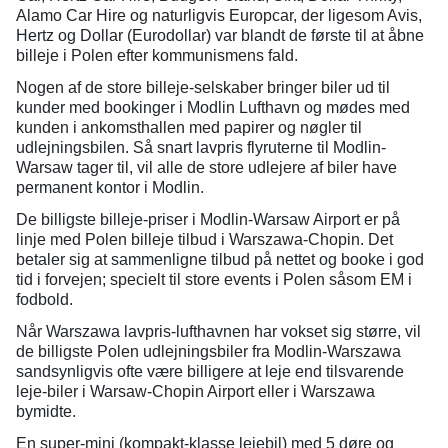
Alamo Car Hire og naturligvis Europcar, der ligesom Avis,
Hertz og Dollar (Eurodollar) var blandt de første til at åbne
billeje i Polen efter kommunismens fald.
Nogen af de store billeje-selskaber bringer biler ud til
kunder med bookinger i Modlin Lufthavn og mødes med
kunden i ankomsthallen med papirer og nøgler til
udlejningsbilen. Så snart lavpris flyruterne til Modlin-
Warsaw tager til, vil alle de store udlejere af biler have
permanent kontor i Modlin.
De billigste billeje-priser i Modlin-Warsaw Airport er på
linje med Polen billeje tilbud i Warszawa-Chopin. Det
betaler sig at sammenligne tilbud på nettet og booke i god
tid i forvejen; specielt til store events i Polen såsom EM i
fodbold.
Når Warszawa lavpris-lufthavnen har vokset sig større, vil
de billigste Polen udlejningsbiler fra Modlin-Warszawa
sandsynligvis ofte være billigere at leje end tilsvarende
leje-biler i Warsaw-Chopin Airport eller i Warszawa
bymidte.
En super-mini (kompakt-klasse lejebil) med 5 døre og