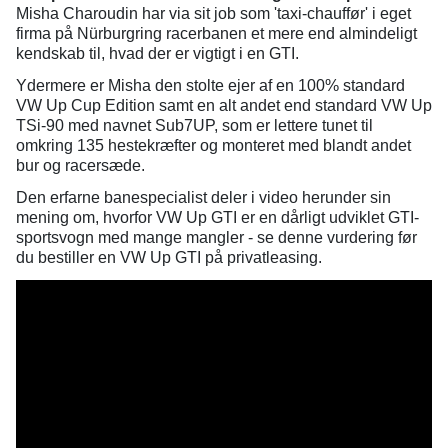
Misha Charoudin har via sit job som 'taxi-chauffør' i eget
firma på Nürburgring racerbanen et mere end almindeligt
kendskab til, hvad der er vigtigt i en GTI.
Ydermere er Misha den stolte ejer af en 100% standard
VW Up Cup Edition samt en alt andet end standard VW Up
TSi-90 med navnet Sub7UP, som er lettere tunet til
omkring 135 hestekræfter og monteret med blandt andet
bur og racersæde.
Den erfarne banespecialist deler i video herunder sin
mening om, hvorfor VW Up GTI er en dårligt udviklet GTI-
sportsvogn med mange mangler - se denne vurdering før
du bestiller en VW Up GTI på privatleasing.