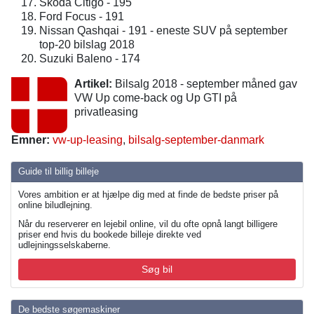
Skoda Citigo - 195
Ford Focus - 191
Nissan Qashqai - 191 - eneste SUV på september
top-20 bilslag 2018
Suzuki Baleno - 174
Artikel:
Bilsalg 2018 - september måned gav
VW Up come-back og Up GTI på
privatleasing
Emner:
vw-up-leasing
,
bilsalg-september-danmark
Guide til billig billeje
Vores ambition er at hjælpe dig med at finde de bedste priser på
online biludlejning.
Når du reserverer en lejebil online, vil du ofte opnå langt billigere
priser end hvis du bookede billeje direkte ved
udlejningsselskaberne.
Søg bil
De bedste søgemaskiner