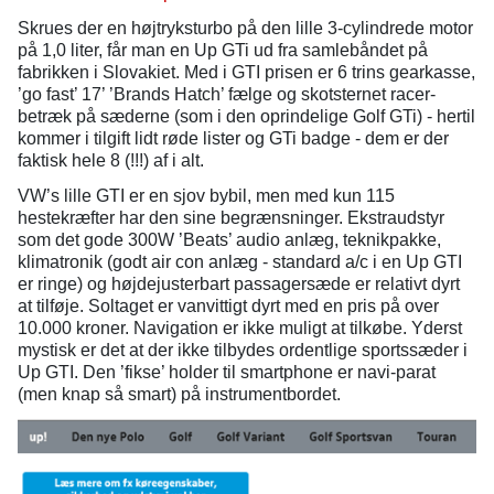
Skrues der en højtryksturbo på den lille 3-cylindrede motor
på 1,0 liter, får man en Up GTi ud fra samlebåndet på
fabrikken i Slovakiet. Med i GTI prisen er 6 trins gearkasse,
’go fast’ 17’ ’Brands Hatch’ fælge og skotsternet racer-
betræk på sæderne (som i den oprindelige Golf GTi) - hertil
kommer i tilgift lidt røde lister og GTi badge - dem er der
faktisk hele 8 (!!!) af i alt.
VW’s lille GTI er en sjov bybil, men med kun 115
hestekræfter har den sine begrænsninger. Ekstraudstyr
som det gode 300W ’Beats’ audio anlæg, teknikpakke,
klimatronik (godt air con anlæg - standard a/c i en Up GTI
er ringe) og højdejusterbart passagersæde er relativt dyrt
at tilføje. Soltaget er vanvittigt dyrt med en pris på over
10.000 kroner. Navigation er ikke muligt at tilkøbe. Yderst
mystisk er det at der ikke tilbydes ordentlige sportssæder i
Up GTI. Den ’fikse’ holder til smartphone er navi-parat
(men knap så smart) på instrumentbordet.