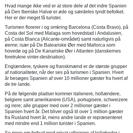
Hvad mange ikke ved er at store dele af det indre Spanien
på Den Iberiske Halvø er øde og særdeles tyndt befolket.
Her er der meget få turister.
Turismen florerer i og omkring Barcelona (Costa Bravo), på
Costa del Sol med Malaga som hovedstad i Andalusien,
på Costa Blanca (Alicante-området) samt naturligvis på
øerne; især på De Baleariske Øer med Mallorca som
hovedø og på De Kanariske Øer i Atlanten (danskernes
foretrukne vinter-destination).
Englændere, tyskere og franskmænd er de største grupper
af nationaliteter, når der ses på turismen i Spanien. Hvert
år besøges Spanien af over 10 millioner gæster fra hvert af
de tre lande.
På de følgende pladser kommer italienere, hollændere,
belgiere samt amerikanere (USA), portugisere, schweizere
og irere; alle grupper med over 2 millioner gæster i
Spanien hvert år. Det bliver også til over 1 million gæster
fra Rusland hvert år, mens andre lande er repræsenteret
med mindre end 1 million turister i Spanien.
Se mere om forbud mod privat udlejning af lejligheder i