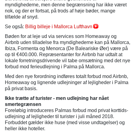
myndighederne, men denne begrænsning har ikke været
nok, og der er fortsat, på trods af høje bøder, mange
tilfælde af snyd.
Se også:
Billig billeje i Mallorca Lufthavn
Bøden for at leje ud via services som Homeaway og
Airbnb uden tilladelse fra myndighederne kan på Mallorca,
Ibiza, Formenta og Menorca (De Baleariske Øer) være på
op til €400.000. Repræsentanter for Airbnb har udtalt at
lokale forretningsdrivende vil tabe omsætning med det nye
forbud mod ferieudlejning i Palma på Mallorca.
Med den nye forordning indføres totalt forbud mod Airbnb,
Homeaway og lignende udlejninger af lejligheder i Palma
på privat basis.
Ikke trætte af turister - men udlejning har nået
smertegrænsen
Foreløbig introduceres Palmas forbud mod privat korttids-
udlejning af lejligheder til turister i juli måned 2018.
Forbuddet gælder ikke huse (med visse undtagelser) og
heller ikke hoteller.