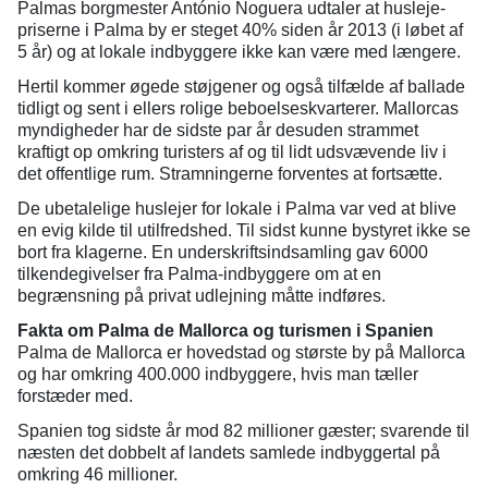
Palmas borgmester António Noguera udtaler at husleje-
priserne i Palma by er steget 40% siden år 2013 (i løbet af
5 år) og at lokale indbyggere ikke kan være med længere.
Hertil kommer øgede støjgener og også tilfælde af ballade
tidligt og sent i ellers rolige beboelseskvarterer. Mallorcas
myndigheder har de sidste par år desuden strammet
kraftigt op omkring turisters af og til lidt udsvævende liv i
det offentlige rum. Stramningerne forventes at fortsætte.
De ubetalelige huslejer for lokale i Palma var ved at blive
en evig kilde til utilfredshed. Til sidst kunne bystyret ikke se
bort fra klagerne. En underskriftsindsamling gav 6000
tilkendegivelser fra Palma-indbyggere om at en
begrænsning på privat udlejning måtte indføres.
Fakta om Palma de Mallorca og turismen i Spanien
Palma de Mallorca er hovedstad og største by på Mallorca
og har omkring 400.000 indbyggere, hvis man tæller
forstæder med.
Spanien tog sidste år mod 82 millioner gæster; svarende til
næsten det dobbelt af landets samlede indbyggertal på
omkring 46 millioner.