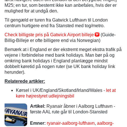
M25; en tur, som bestemt ikke kan anbefales, hvis der er
mulighed for at undgå den.
Til gengæld er turen fra Gatwick Lufthavn til London
centrum hurtigere end fra Stansted med tog/metro.
Check billigste pris på Gatwick Airport billeje
(Guide-
Billig-Billeje er ofte billigere end via Norwegian)
Bemærk at i England er der ekstremt meget ekstra trafik på
vejene i forbindelse med bank holidays. Man bør på og
omkring bank holidays i England planlægge mindst
dobbelt køretid på nogen ruter (se UK bank holiday link
herunder).
Relaterede artikler:
Kørsel i UK/England/Skotland/Irland/Wales -
let at
køre højrestyret udlejningsbil
Artikel:
Ryanair åbner i Aalborg Lufthavn -
første AAL rute går til London-Stansted
Emner:
ryanair-aalborg-lufthavn
,
aalborg-