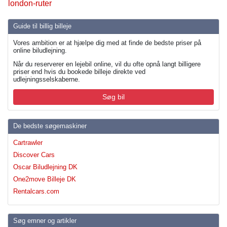
london-ruter
Guide til billig billeje
Vores ambition er at hjælpe dig med at finde de bedste priser på
online biludlejning.
Når du reserverer en lejebil online, vil du ofte opnå langt billigere
priser end hvis du bookede billeje direkte ved
udlejningsselskaberne.
Søg bil
De bedste søgemaskiner
Cartrawler
Discover Cars
Oscar Biludlejning DK
One2move Billeje DK
Rentalcars.com
Søg emner og artikler