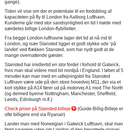
gange).
Tiden vil vise om der er potentiale til en fordobling af
kapaciteten på fly til London fra Aalborg Lufthavn.
Kunderne går med stor sandsynlighed en tid I møde med
særdeles billige London-flybilletter.
Fra begge London-lufthavne tager det tid at nå ind til
London, og især Stansted ligger et godt stykke ude ‘på
landet’ ved flækken Stansted, som har nydt godt at de
mange overnattende gæster.
Stansted har imidlertid en stor fordel i forhold til Gatwick,
hvis man skal videre med bil nordpå i England. I løbet af 5
minutter kan man med en udlejningsbil fra Stansted
Lufthavn være ude på den store hovedvej M11, der via et
kort stykke på A14 fører ud på motorvej A1 mod The North
(og dermed byerne Nottingham, Manchester, Sheffield,
Leeds, Edinburgh m.fl.)
Check priser på Stansted-billeje
(Guide-Billig-Billeje er
ofte billigere end via Ryanair)
Lander man med Norwegian i Gatwick Lufthavn, skal man
først navigere uden om London af den berygtede ringvej