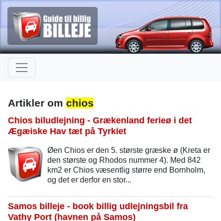
Artikler om
chios
Chios biludlejning - Grækenland ferieø i det
Ægæiske Hav tæt på Tyrkiet
Øen Chios er den 5. største græske ø (Kreta er
den største og Rhodos nummer 4). Med 842
km2 er Chios væsentlig større end Bornholm,
og det er derfor en stor...
Samos billeje - book billig udlejningsbil fra
Vathy Port (havnen på Samos)