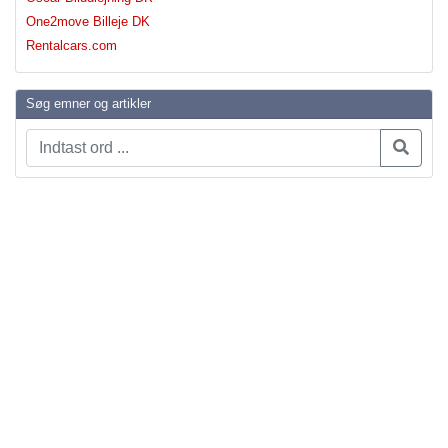
One2move Billeje DK
Rentalcars.com
Søg emner og artikler