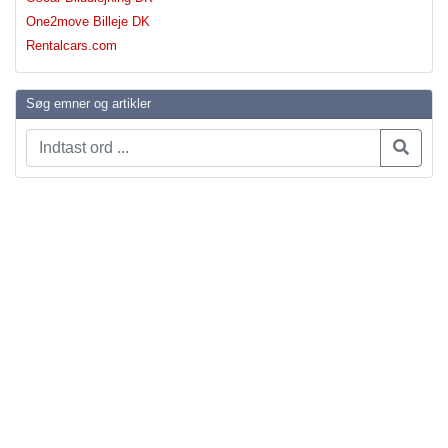
One2move Billeje DK
Rentalcars.com
Søg emner og artikler