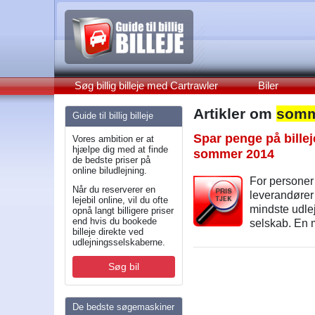
Søg billig billeje med Cartrawler
Biler
Artikler om
somm
Guide til billig billeje
Spar penge på billeje
Vores ambition er at
hjælpe dig med at finde
sommer 2014
de bedste priser på
online biludlejning.
For personer
Når du reserverer en
leverandører
lejebil online, vil du ofte
mindste udlej
opnå langt billigere priser
end hvis du bookede
selskab. En mi
billeje direkte ved
udlejningsselskaberne.
Søg bil
De bedste søgemaskiner