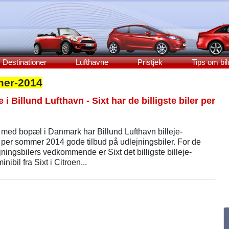
Destinationer
Lufthavne
Pristjek
Tips om bil
er-2014
 i Billund Lufthavn - Sixt har de billigste biler per
 med bopæl i Danmark har Billund Lufthavn billeje-
 per sommer 2014 gode tilbud på udlejningsbiler. For de
ningsbilers vedkommende er Sixt det billigste billeje-
nibil fra Sixt i Citroen...