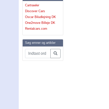
Cartrawler
Discover Cars
Oscar Biludlejning DK
One2move Billeje DK
Rentalcars.com
Søg emner og artikler