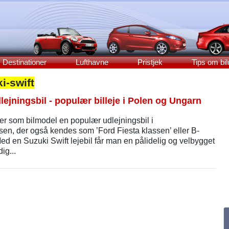
Destinationer
Lufthavne
Pristjek
Tips om bil
i-swift
ejningsbil - populær billeje i Polen og Ungarn
 er som bilmodel en populær udlejningsbil i
en, der også kendes som ’Ford Fiesta klassen’ eller B-
d en Suzuki Swift lejebil får man en pålidelig og velbygget
dig...