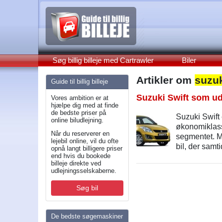
Søg billig billeje med Cartrawler
Biler
Artikler om
suzuk
Guide til billig billeje
Suzuki Swift som udl
Vores ambition er at
hjælpe dig med at finde
de bedste priser på
Suzuki Swift
online biludlejning.
økonomiklass
Når du reserverer en
segmentet. Me
lejebil online, vil du ofte
bil, der samti
opnå langt billigere priser
end hvis du bookede
billeje direkte ved
udlejningsselskaberne.
Søg bil
De bedste søgemaskiner