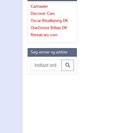
Cartrawler
Discover Cars
Oscar Biludlejning DK
One2move Billeje DK
Rentalcars.com
Søg emner og artikler