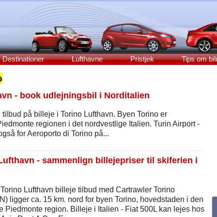
Destinationer
Lufthavne
Pristjek
Tips om bil
o
avn - book udlejningsbil i Norditalien
tilbud på billeje i Torino Lufthavn. Byen Torino er
iedmonte regionen i det nordvestlige Italien. Turin Airport -
så for Aeroporto di Torino på...
ufthavn - sammenlign billejepriser til skiferien i
orino Lufthavn billeje tilbud med Cartrawler Torino
) ligger ca. 15 km. nord for byen Torino, hovedstaden i den
e Piedmonte region. Billeje i Italien - Fiat 500L kan lejes hos