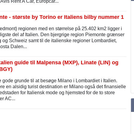
Avis Rent A Car, Europcar...
nte - største by Torino er Italiens bilby nummer 1
edmont) regionen med en størrelse på 25.402 km2 ligger i
igste del af Italien. Den bjergrige region Piemonte grænser
ig og Schweiz samt til de italienske regioner Lombardiet,
osta Dalen...
talien guide til Malpensa (MXP), Linate (LIN) og
(BGY)
gode grunde til at besøge Milano i Lombardiet i Italien.
e en alsidig turist destination er Milano også det finansielle
dstaden for Italiensk mode og hjemsted for de to store
er AC...