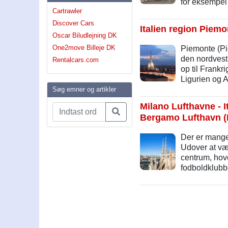
for eksempel 
Cartrawler
Discover Cars
Italien region Piemo
Oscar Biludlejning DK
One2move Billeje DK
Piemonte (Pi
den nordvestl
Rentalcars.com
op til Frankr
Ligurien og A
Søg emner og artikler
Milano Lufthavne - I
Bergamo Lufthavn 
Der er mange 
Udover at vær
centrum, hove
fodboldklubb