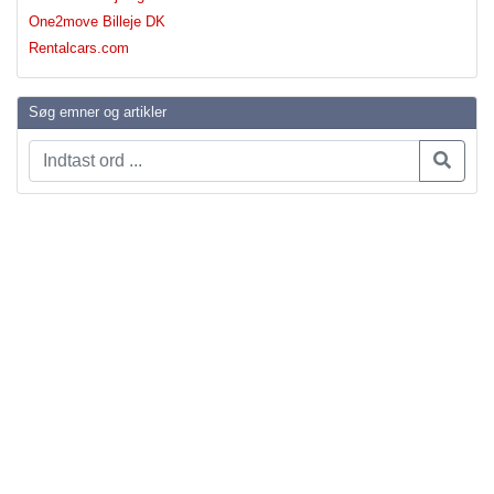
One2move Billeje DK
Rentalcars.com
Søg emner og artikler