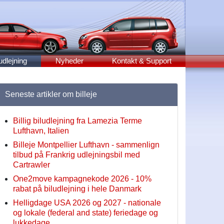
udlejning
Nyheder
Kontakt & Support
Seneste artikler om billeje
Billig biludlejning fra Lamezia Terme
Lufthavn, Italien
Billeje Montpellier Lufthavn - sammenlign
tilbud på Frankrig udlejningsbil med
Cartrawler
One2move kampagnekode 2026 - 10%
rabat på biludlejning i hele Danmark
Helligdage USA 2026 og 2027 - nationale
og lokale (federal and state) feriedage og
lukkedage