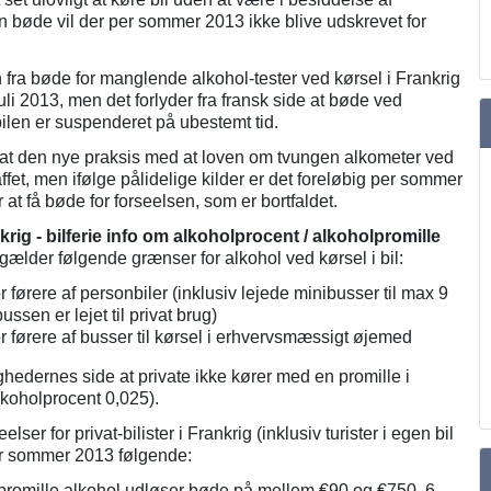
n bøde vil der per sommer 2013 ikke blive udskrevet for
fra bøde for manglende alkohol-tester ved kørsel i Frankrig
 juli 2013, men det forlyder fra fransk side at bøde ved
ilen er suspenderet på ubestemt tid.
at den nye praksis med at loven om tvungen alkometer ved
affet, men ifølge pålidelige kilder er det foreløbig per sommer
at få bøde for forseelsen, som er bortfaldet.
krig - bilferie info om alkoholprocent / alkoholpromille
 gælder følgende grænser for alkohol ved kørsel i bil:
r førere af personbiler (inklusiv lejede minibusser til max 9
ssen er lejet til privat brug)
r førere af busser til kørsel i erhvervsmæssigt øjemed
hedernes side at private ikke kører med en promille i
lkoholprocent 0,025).
lser for privat-bilister i Frankrig (inklusiv turister i egen bil
per sommer 2013 følgende:
promille alkohol udløser bøde på mellem €90 og €750, 6