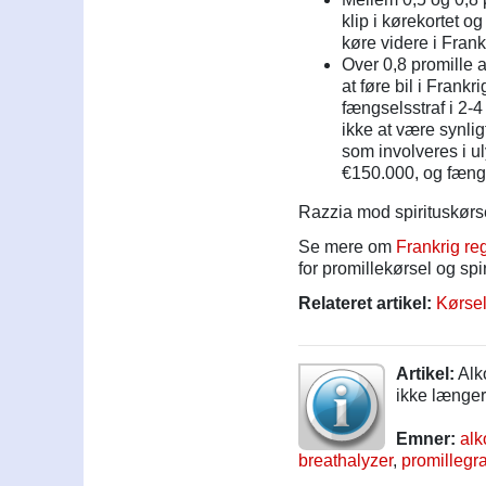
klip i kørekortet o
køre videre i Frank
Over 0,8 promille a
at føre bil i Frank
fængselsstraf i 2-
ikke at være synligt
som involveres i u
€150.000, og fængse
Razzia mod spirituskørsel 
Se mere om
Frankrig reg
for promillekørsel og spi
Relateret artikel:
Kørsel
Artikel:
Alko
ikke længe
Emner:
alk
breathalyzer
,
promillegr