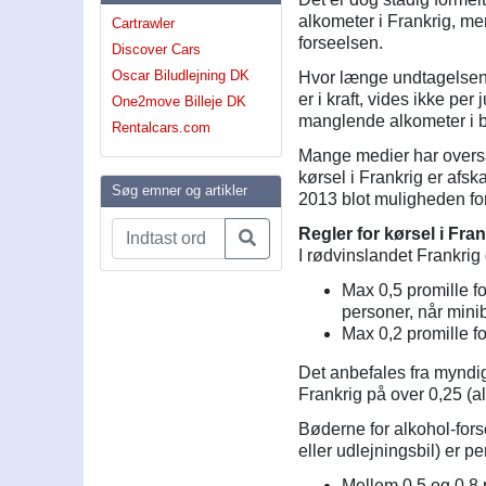
alkometer i Frankrig, me
Cartrawler
forseelsen.
Discover Cars
Oscar Biludlejning DK
Hvor længe undtagelsen 
er i kraft, vides ikke per
One2move Billeje DK
manglende alkometer i b
Rentalcars.com
Mange medier har overs
kørsel i Frankrig er afsk
Søg emner og artikler
2013 blot muligheden for 
Regler for kørsel i Fran
I rødvinslandet Frankrig
Max 0,5 promille fo
personer, når minibu
Max 0,2 promille fo
Det anbefales fra myndig
Frankrig på over 0,25 (a
Bøderne for alkohol-forsee
eller udlejningsbil) er 
Mellem 0,5 og 0,8 