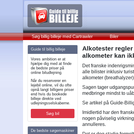
Søg billig billeje med Cartrawler
Biler
Alkotester regler
Guide til billig billeje
alkometer kan i
Vores ambition er at
hjælpe dig med at finde
Det franske indenrigsmini
de bedste priser på
alle bilister inklusiv tur
online biludlejning.
alkometer (breathalyzer)
Når du reserverer en
lejebil online, vil du ofte
Sagen tager udgangspunkt 
opnå langt billigere priser
medbringe mindst to uåb
end hvis du bookede
billeje direkte ved
Se artikel på Guide-Bill
udlejningsselskaberne.
Imidlertid har den fransk
Søg bil
nogen påviselig virkning 
annulleres.
De bedste søgemaskiner
Det er dog stadig formelt