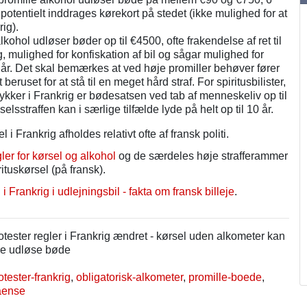
g potentielt inddrages kørekort på stedet (ikke mulighed for at
rig).
lkohol udløser bøder op til €4500, ofte frakendelse af ret til
rig, mulighed for konfiskation af bil og sågar mulighed for
4 år. Det skal bemærkes at ved høje promiller behøver fører
 beruset for at stå til en meget hård straf. For spiritusbilister,
lykker i Frankrig er bødesatsen ved tab af menneskeliv op til
lsstraffen kan i særlige tilfælde lyde på helt op til 10 år.
i Frankrig afholdes relativt ofte af fransk politi.
ler for kørsel og alkohol
og de særdeles høje strafferammer
rituskørsel (på fransk).
 i Frankrig i udlejningsbil - fakta om fransk billeje
.
tester regler i Frankrig ændret - kørsel uden alkometer kan
re udløse bøde
otester-frankrig
,
obligatorisk-alkometer
,
promille-boede
,
aense