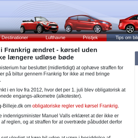
Destinationer
Lufthavne
Pristjek
Tips om bil
 i Frankrig ændret - kørsel uden
kke længere udløse bøde
sterium har besluttet (midlertidigt) at ophæve straffen for
ister på biltur gennem Frankrig for ikke at med bringe
.
i en lov fra 2012, hvor det per 1. juli blev obligatorisk at
nede engangs-alkometre (alkotester).
ig-Billeje.dk om
obligatoriske regler ved kørsel Frankrig
.
e indenrigsminister Manuel Valls erklæret at der ikke er
af reglen, og at straffen for at overtræde påbuddet derfor
 set ulovligt at køre bil uden at være i besiddelse af