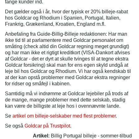
fange kunder ind.
Det gælder også i år, hvor der typisk er 20% billeje-rabat
hos Goldcar og Rhodium i Spanien, Portugal, Italien,
Frankrig, Grækenland, Kroatien, England m.fl.
Anbefaling fra Guide-Billig-Billeje redaktionen: Har man
ikke tid til at parlamentere med Goldcar personalet om
småting (check altid din Goldcar regning meget grundigt)
og har man ikke et rigtigt kreditkort (VISA-Dankort afvises
af Goldcar - det er dyrt at skulle tvinges til at tegne ekstra
Goldcar forsikring) skal man for ens egen skyld undgå at
leje bil hos Goldcar og Rhodium. Vi har også kendskab til
at der kan opstå problemer med Goldcar ekstra regninger
for ridser og småfejl i kabinen.
Samtidig må vi indrømme at Goldcar lejebiler på trods af
de mange, mange problemer med dette selskab, stadig
kan være de billigste at leje hos i ovennævnte lande.
Se
artikel om billeje-selskaber med flest problemer
.
Se også
Goldcar på Trustpilot
.
Artikel:
Billig Portugal billeje - sommer-tilbud