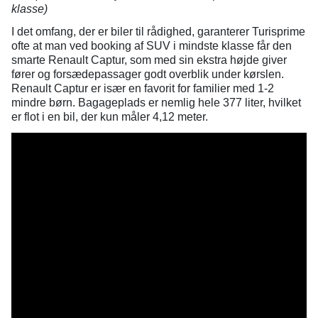
klasse)
I det omfang, der er biler til rådighed, garanterer Turisprime
ofte at man ved booking af SUV i mindste klasse får den
smarte Renault Captur, som med sin ekstra højde giver
fører og forsædepassager godt overblik under kørslen.
Renault Captur er især en favorit for familier med 1-2
mindre børn. Bagageplads er nemlig hele 377 liter, hvilket
er flot i en bil, der kun måler 4,12 meter.