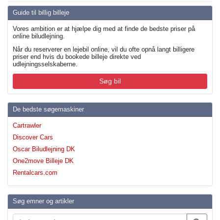
Guide til billig billeje
Vores ambition er at hjælpe dig med at finde de bedste priser på
online biludlejning.
Når du reserverer en lejebil online, vil du ofte opnå langt billigere
priser end hvis du bookede billeje direkte ved
udlejningsselskaberne.
Søg bil
De bedste søgemaskiner
Cartrawler
Discover Cars
Oscar Biludlejning DK
One2move Billeje DK
Rentalcars.com
Søg emner og artikler