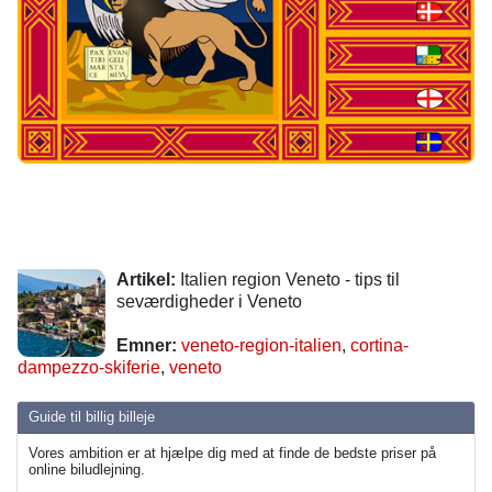
Artikel:
Italien region Veneto - tips til
seværdigheder i Veneto
Emner:
veneto-region-italien
,
cortina-
dampezzo-skiferie
,
veneto
Guide til billig billeje
Vores ambition er at hjælpe dig med at finde de bedste priser på
online biludlejning.