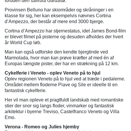
foruden den safirblå Gardasø.
Provinsen Belluno har skiområder og skråninger i en
klasse for sig, her kan eksempelvis nævnes Cortina
d’Ampezzo, der består af mere end 3000 bjerge.
Cortina d’Ampezzo har stjernestatus, idet James Bond-film
er blevet filmet på pisterne og desuden afholdes der hvert
år World Cup løb.
Man kan også udforske den kendte bjergtinde ved
Marmolada, hvor man kan prøve kræfter af med én af
Europas længste pister, der har en strækning på 12 km.
Cykelferie i Veneto - oplev Veneto på to hjul
Oplev regionen Veneto på to hjul ved at træde i pedalerne.
Området mellem floderne Piave og Sile er ideelle til en
fantastisk cykelferie.
Her vil man opleve et pragtfuldt landskab med romantiske
stier der snor sig langs floder, vinmarker og fantastisk
arkitektur i byerne Treviso, Castelfranco Veneto og Villa
Emo.
Verona - Romeo og Julies hjemby