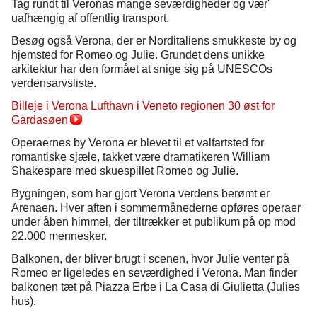
Tag rundt til Veronas mange seværdigheder og vær'
uafhængig af offentlig transport.
Besøg også Verona, der er Norditaliens smukkeste by og
hjemsted for Romeo og Julie. Grundet dens unikke
arkitektur har den formået at snige sig på UNESCOs
verdensarvsliste.
Billeje i Verona Lufthavn i Veneto regionen 30 øst for
Gardasøen
Operaernes by Verona er blevet til et valfartsted for
romantiske sjæle, takket være dramatikeren William
Shakespare med skuespillet Romeo og Julie.
Bygningen, som har gjort Verona verdens berømt er
Arenaen. Hver aften i sommermånederne opføres operaer
under åben himmel, der tiltrækker et publikum på op mod
22.000 mennesker.
Balkonen, der bliver brugt i scenen, hvor Julie venter på
Romeo er ligeledes en seværdighed i Verona. Man finder
balkonen tæt på Piazza Erbe i La Casa di Giulietta (Julies
hus).