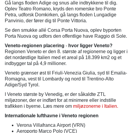
Gå langs floden Adige og snus alle indtrykkene til dig.
Oplev Teatro Romano, kryds den romerske bro Ponte
Petra, udforsk Domkirken, gå langs floden Lungadige
Panvinio, der fører dig til Ponte Vittoria.
Se den smukke allé Corsa Porta Nuova, oplev byporten
Porta Nuova og udfors den offentlige have Raggio di Sole.
Veneto-regionen placering
-
hvor ligger Veneto?
Regionen Veneto er den 8. største af regionerne og ligger i
det nordøstlige Italien med et areal på 18.399 km2 og et
indbygger tal på 4,9 millioner.
Veneto grænser øst til Friuli-Venezia Giulia, syd til Emalia-
Romagna, vest til Lombardy og nord til Trentino-Alto
Adige/Syd Tyrol.
I Veneto største by Venedig, er der såkaldte ZTL
miljøzoner, der er indført for at minimere eller indstille
trafikken i byerne. Læs mere om
miljøzonerne i Italien.
Internationale lufthavne i Veneto regionen
Verona Villafranca Airport (VRN)
Aeroporto Marco Polo (VCE)