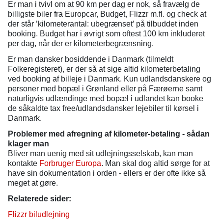
Er man i tvivl om at 90 km per dag er nok, så fravælg de
billigste biler fra Europcar, Budget, Flizzr m.fl. og check at
der står ’kilometerantal: ubegrænset’ på tilbuddet inden
booking. Budget har i øvrigt som oftest 100 km inkluderet
per dag, når der er kilometerbegrænsning.
Er man dansker bosiddende i Danmark (tilmeldt
Folkeregisteret), er der så at sige altid kilometerbetaling
ved booking af billeje i Danmark. Kun udlandsdanskere og
personer med bopæl i Grønland eller på Færøerne samt
naturligvis udlændinge med bopæl i udlandet kan booke
de såkaldte tax free/udlandsdansker lejebiler til kørsel i
Danmark.
Problemer med afregning af kilometer-betaling - sådan
klager man
Bliver man uenig med sit udlejningsselskab, kan man
kontakte
Forbruger Europa
. Man skal dog altid sørge for at
have sin dokumentation i orden - ellers er der ofte ikke så
meget at gøre.
Relaterede sider:
Flizzr biludlejning