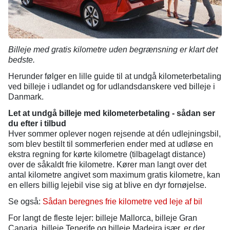
Billeje med gratis kilometre uden begrænsning er klart det
bedste.
Herunder følger en lille guide til at undgå kilometerbetaling
ved billeje i udlandet og for udlandsdanskere ved billeje i
Danmark.
Let at undgå billeje med kilometerbetaling - sådan ser
du efter i tilbud
Hver sommer oplever nogen rejsende at dén udlejningsbil,
som blev bestilt til sommerferien ender med at udløse en
ekstra regning for kørte kilometre (tilbagelagt distance)
over de såkaldt frie kilometre. Kører man langt over det
antal kilometre angivet som maximum gratis kilometre, kan
en ellers billig lejebil vise sig at blive en dyr fornøjelse.
Se også:
Sådan beregnes frie kilometre ved leje af bil
For langt de fleste lejer: billeje Mallorca, billeje Gran
Canaria, billeje Tenerife og billeje Madeira især, er der