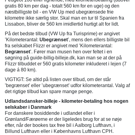
gratis 80 km per dag - totalt 560 km for en uge) og den
næstbilligste bil - en VW Up med ubegrænsede frie
kilometre ikke særlig stor. Skal man en tur til Spanien fra
Lissabon, bliver de 560 km imidlertid hurtigt alt for lidt.
På det bedste tilbud (VW Up fra Turisprime) er angivet
’Kilometerantal:
Ubegrænset
’, mens den ellers billigste bil
fra selskabet Flizzr er angivet med ’Kilometerantal:
Begrænset
’. Fører man musen hen over feltet i en
søgning på guide-billig-billeje.dk, kan man se at der på
Flizzr tilbuddet er 560 gratis kilometer inkluderet i lejen (7
dage á 80 km).
VIGTIGT: Se altid på listen over tilbud, om der står
’begrænset’ eller ’ubegrænset’ udfor kilometerantal. Valg af
det rigtige tilbud kan spare mange penge.
Udlandsdansker-billeje - kilometer-betaling hos nogen
selskaber i Danmark
For danskere bosiddende i udlandet eller i
Grønland/Færøerne er der ligeledes brug for at se nøje
efter, når der bookes tax free bil i Aalborg Lufthavn, i
Billund Lufthavn eller i Københavns Lufthavn CPH.