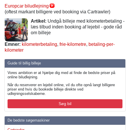
Europcar biludlejning
(oftest markant billigere ved booking via Cartrawler)
Artikel:
Undgå billeje med kilometerbetaling -
læs tilbud inden booking af lejebil - gode råd
om billeje
Emner:
kilometerbetaling
,
frie-kilometre
,
betaling-per-
kilometer
Guide til billig billeje
Vores ambition er at hjælpe dig med at finde de bedste priser på
online biludlejning.
Når du reserverer en lejebil online, vil du ofte opnå langt billigere
priser end hvis du bookede billeje direkte ved
udlejningsselskaberne.
Søg bil
De bedste søgemaskiner
Cartrawler