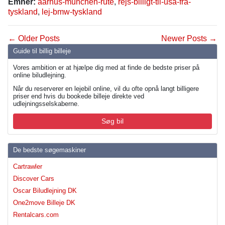
Emner:
aarhus-munchen-rute
,
rejs-billigt-til-usa-fra-
tyskland
,
lej-bmw-tyskland
← Older Posts
Newer Posts →
Guide til billig billeje
Vores ambition er at hjælpe dig med at finde de bedste priser på
online biludlejning.
Når du reserverer en lejebil online, vil du ofte opnå langt billigere
priser end hvis du bookede billeje direkte ved
udlejningsselskaberne.
Søg bil
De bedste søgemaskiner
Cartrawler
Discover Cars
Oscar Biludlejning DK
One2move Billeje DK
Rentalcars.com