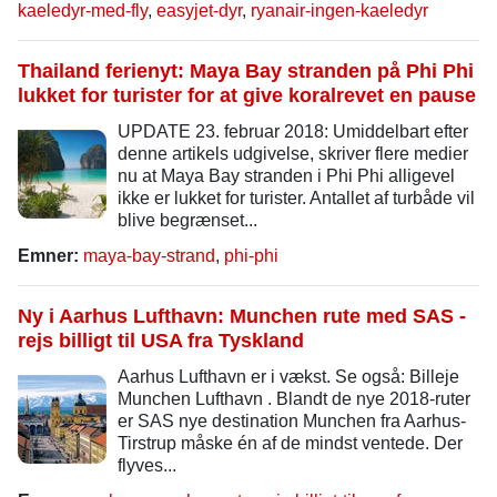
kaeledyr-med-fly
,
easyjet-dyr
,
ryanair-ingen-kaeledyr
Thailand ferienyt: Maya Bay stranden på Phi Phi
lukket for turister for at give koralrevet en pause
UPDATE 23. februar 2018: Umiddelbart efter
denne artikels udgivelse, skriver flere medier
nu at Maya Bay stranden i Phi Phi alligevel
ikke er lukket for turister. Antallet af turbåde vil
blive begrænset...
Emner:
maya-bay-strand
,
phi-phi
Ny i Aarhus Lufthavn: Munchen rute med SAS -
rejs billigt til USA fra Tyskland
Aarhus Lufthavn er i vækst. Se også: Billeje
Munchen Lufthavn . Blandt de nye 2018-ruter
er SAS nye destination Munchen fra Aarhus-
Tirstrup måske én af de mindst ventede. Der
flyves...