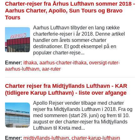
Charter-rejser fra Århus Lufthavn sommer 2018 -
Aarhus Charter, Apollo, Sun Tours og Bravo
Tours
Aarhus Lufthavn tilbyder en lang række
charterferie-rejser i år 2018. Denne artikel
handler om årets sommer-charter
destinationer. Et godt eksempel på en
populær charter-rejse...
Emner:
ithaka
,
aarhus-charter-ithaka
,
oversigt-ruter-
aarhus-lufthavn
,
aar-ruter
Charter rejser fra Midtjyllands Lufthavn - KAR
(tidligere Karup Lufthavn) - liste over afgange
Apollo Rejser vender tilbage med charter
rejser fra Midtjyllands Lufthavn i 2018. Fra og
med sommeren (start 29. juni) og frem til 10.
august er der charter-rejser fra Midtjyllands
Lufthavn til Kreta med...
Emner:
midtjyllands-lufthavn
,
charter-karup-lufthavn